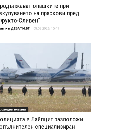
родължават опашките при
зкупуването на праскови пред
Фрукто-Сливен“
ип на ДЕБАТИ.БГ
-
08.08.2026, 15:41
оследни новини
олицията в Лайпциг разположи
опълнителен специализиран