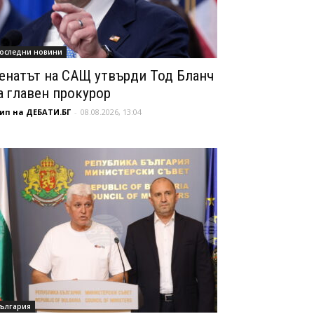
оследни новини
енатът на САЩ утвърди Тод Бланч
а главен прокурор
ип на ДЕБАТИ.БГ
-
08.08.2026, 13:04
ългария