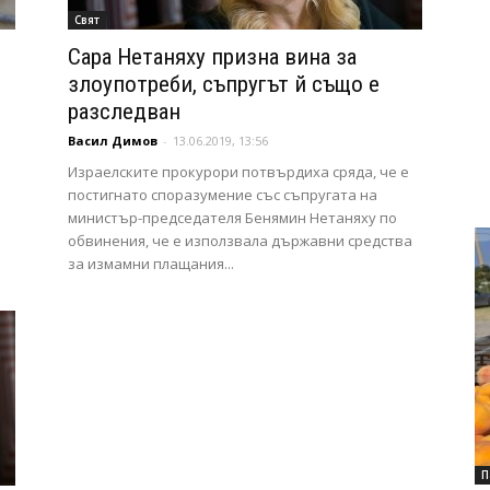
Свят
Сара Нетаняху призна вина за
злоупотреби, съпругът й също е
разследван
Васил Димов
-
13.06.2019, 13:56
Израелските прокурори потвърдиха сряда, че е
постигнато споразумение със съпругата на
министър-председателя Бенямин Нетаняху по
обвинения, че е използвала държавни средства
за измамни плащания...
П