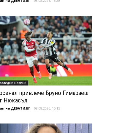
ип на ДЕБАТИ.БГ
-
08.08.2026, 15:20
оследни новини
рсенал привлече Бруно Гимараеш
т Нюкасъл
ип на ДЕБАТИ.БГ
-
08.08.2026, 15:15