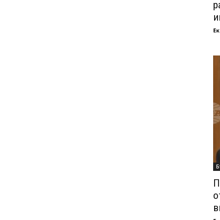
р
и
Ек
Б
П
о
в