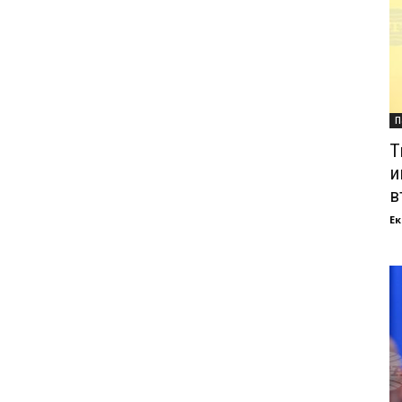
П
Т
и
в
Ек