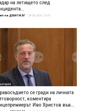
адар на летището след
нцидента...
ип на ДЕБАТИ.БГ
-
08.08.2026, 15:35
ългария
равосъдието се гради на личната
тговорност, коментира
ицепремиерът Иво Христов във...