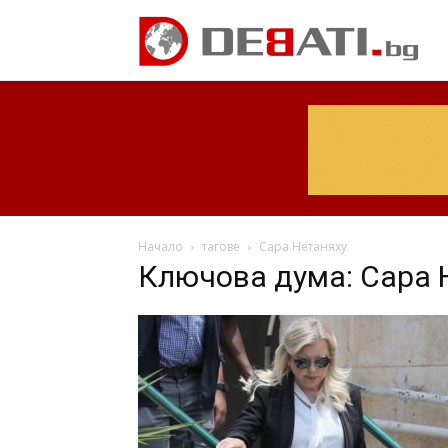
Начало
тагове
Сара Нетаняху
Ключова дума: Сара 