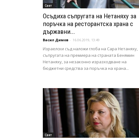
Свят
Осъдиха съпругата на Нетаняху за
поръчка на ресторантска храна с
държавни...
Васил Димов
-
16.06.2019, 13:49
Израелски съд наложи глоба на Сара Нетаняху,
съпругата на премиера на страната Бенямин
Нетаняху, за незаконно изразходване на
бюджетни средства за поръчка на храна...
Свят