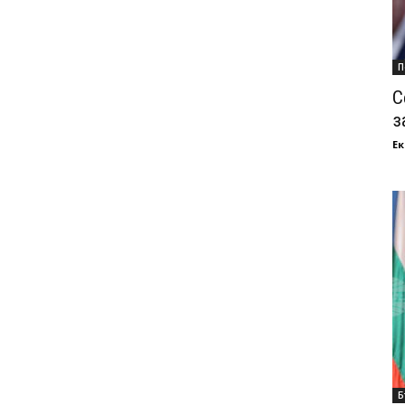
П
С
з
Ек
Б