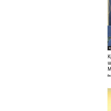
К
К
ш
М
Ек