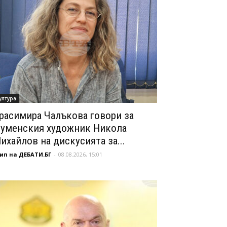
ултура
расимира Чалъкова говори за
уменския художник Никола
ихайлов на дискусията за...
ип на ДЕБАТИ.БГ
-
08.08.2026, 15:01