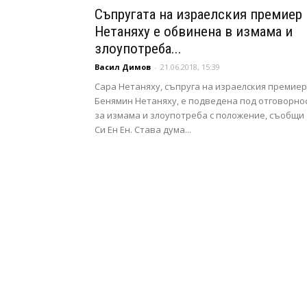
Съпругата на израелския премиер
Нетаняху е обвинена в измама и
злоупотреба...
Васил Димов
-
21.06.2018, 15:39
Сара Нетаняху, съпруга на израелския премиер
Бенямин Нетаняху, е подведена под отговорно
за измама и злоупотреба с положение, съобщи
Си Ен Ен. Става дума...