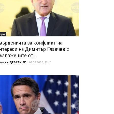
ари
върденията за конфликт на
нтереси на Димитър Главчев с
ъзложените от...
ип на ДЕБАТИ.БГ
-
08.08.2026, 13:11