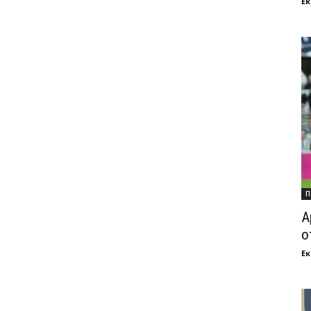
Ек
П
А
о
Ек