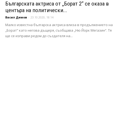
Българската актриса от „Борат 2“ се оказа в
центъра на политически...
Васил Димов
-
23.10.2020, 18:14
Малко известна българска актриса влиза в продължението на
„Борат“ като негова дъщеря, съобщава „Ню Йорк Мегазин“. Тя
ще се изправи редом до създателя на...