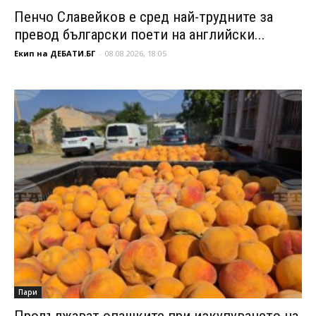
Пенчо Славейков е сред най-трудните за
превод български поети на английски...
Екип на ДЕБАТИ.БГ
-
08.08.2026, 18:05
Пари
Продължават опашките при изкупуването на