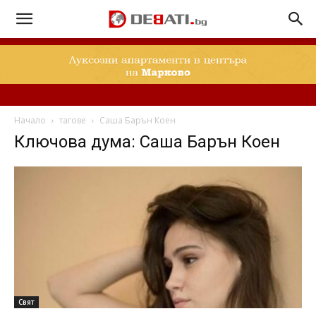
Начало
тагове
Саша Барън Коен
Ключова дума: Саша Барън Коен
Свят