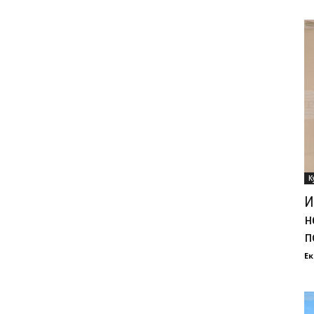
К
И
н
п
Ек