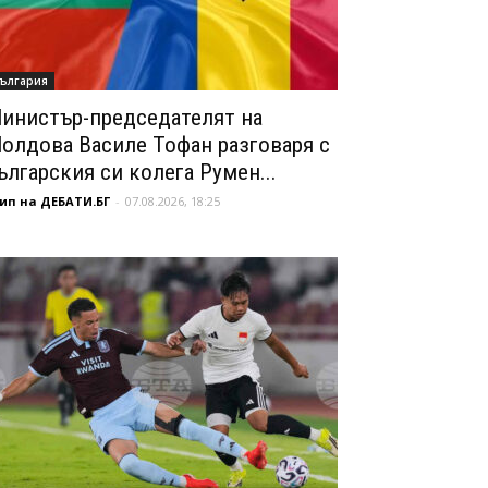
ългария
инистър-председателят на
олдова Василе Тофан разговаря с
ългарския си колега Румен...
ип на ДЕБАТИ.БГ
-
07.08.2026, 18:25