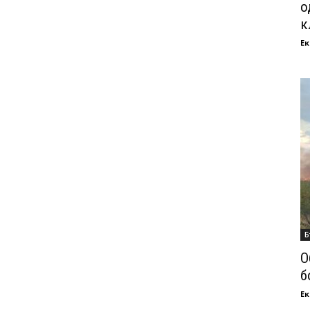
о
к
Ек
Б
О
б
Ек