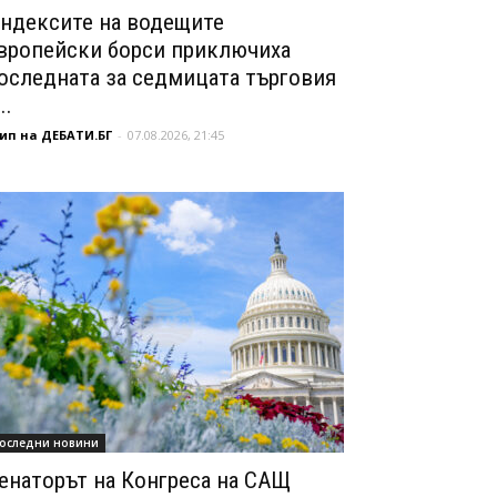
ндексите на водещите
вропейски борси приключиха
оследната за седмицата търговия
..
ип на ДЕБАТИ.БГ
-
07.08.2026, 21:45
оследни новини
енаторът на Конгреса на САЩ