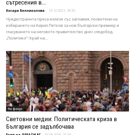
сътресения в...
Косара Белниколова
-
13.12.2021, 18:35
Чуждестраннта преса излезе със заглавия, посветени на
избирането на Кирил Петков за нов български премиер и
гласуването на неговото правителство днес следобед.
„Политико“: Край на...
На фокус
Световни медии: Политическата криза в
България се задълбочава
Екип на ДЕБАТИ.БГ
-
04.09.2020, 10:56