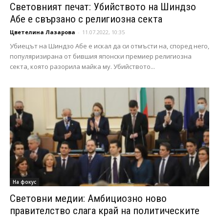
Световният печат: Убийството на Шиндзо
Абе е свързано с религиозна секта
Цветелина Лазарова
-
11.07.2022, 10:35
Убиецът на Шиндзо Абе е искал да си отмъсти на, според него,
популяризирана от бившия японски премиер религиозна
секта, която разорила майка му. Убийството...
На фокус
Световни медии: Амбициозно ново
правителство слага край на политическите