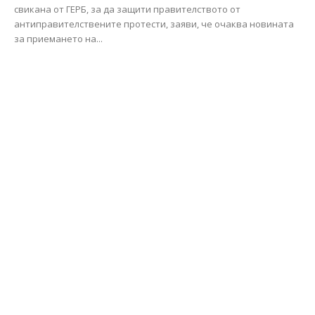
свикана от ГЕРБ, за да защити правителството от
антиправителствените протести, заяви, че очаква новината
за приемането на...