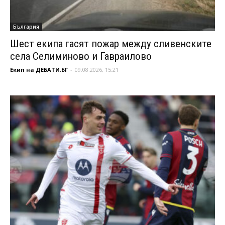
България
Шест екипа гасят пожар между сливенските
села Селиминово и Гавраилово
Екип на ДЕБАТИ.БГ
-
09.08.2026, 15:21