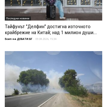
Последни новини
Тайфунът "Делфин" достигна източното
крайбрежие на Китай; над 1 милион души...
Екип на ДЕБАТИ.БГ
-
09.08.2026, 15:34