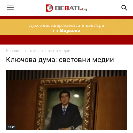
Начало
тагове
световни медии
Ключова дума: световни медии
Свят