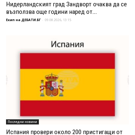
Нидерландският град Зандворт очаква да се
възползва още години наред от...
Екип на ДЕБАТИ.БГ
-
09.08.2026, 13:15
Последни новини
Испания провери около 200 пристигащи от