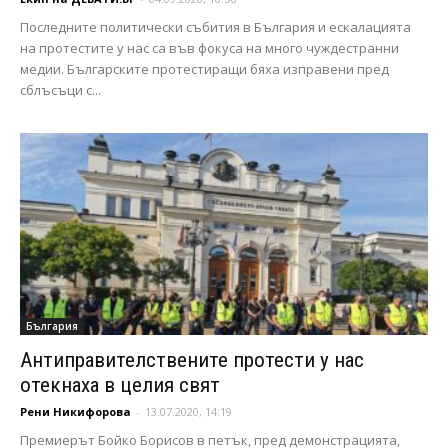
Последните политически събития в България и ескалацията
на протестите у нас са във фокуса на много чуждестранни
медии. Българските протестиращи бяха изправени пред
сблъсъци с...
България
Антиправителствените протести у нас
отекнаха в целия свят
Рени Никифорова
-
13.07.2020, 14:19
Премиерът Бойко Борисов в петък, пред демонстрацията,