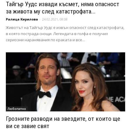
Тайгър Уудс извади късмет, няма опасност
за живота му след катастрофата...
Ралица Кирилова
-
24.02.2021, 08:08
Животът на Тайгър Уудс е извън опасност след катастрофата,
в която пострада снощи. Легендата в голфа е получил
сериозни наранявания по краката и все...
Любопитно
Грозните разводи на звездите, от които ще
ви се завие свят