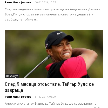
Рени Никифорова
-
10.01.2019, 10:27
След последните случи около развода на Анджелина Джоли и
Брад Пит, и спорът им за попечителството на децата (тя
съобщи, че той не е...
На фокус
След 9 месеца отсъствие, Тайгър Уудс се
завръща
Рени Никифорова
-
31.10.2017, 08:09
Американската голф звезда Тайгър Уудс ще се завърне на