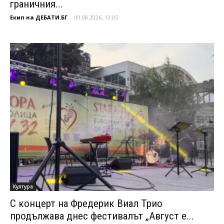
граничния...
Екип на ДЕБАТИ.БГ
-
09.08.2026, 13:05
Култура
С концерт на Фредерик Виал Трио
продължава днес фестивалът „Август е...