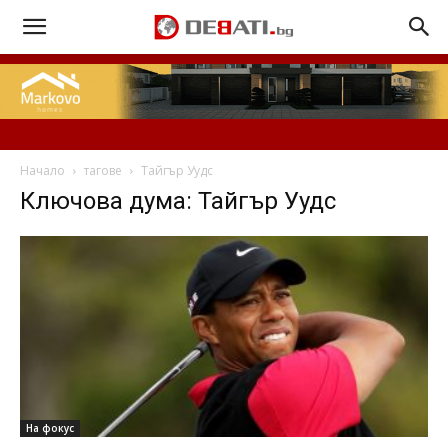
Начало
тагове
Тайгър Уудс
Ключова дума: Тайгър Уудс
На фокус