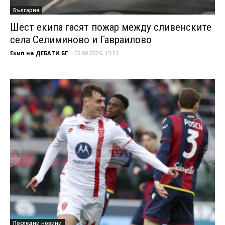
България
Шест екипа гасят пожар между сливенските
села Селиминово и Гавраилово
Екип на ДЕБАТИ.БГ
-
09.08.2026, 15:21
Последни новини