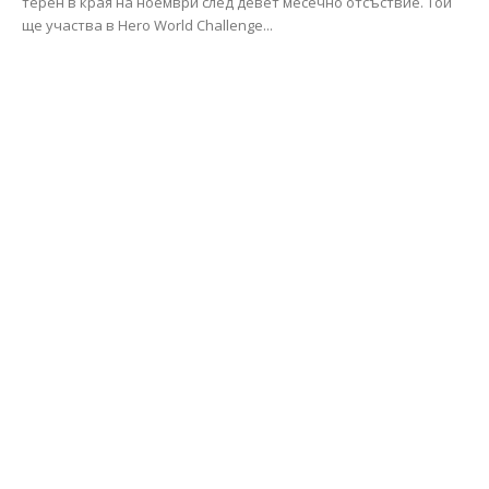
терен в края на ноември след девет месечно отсъствие. Той
ще участва в Hero World Challenge...