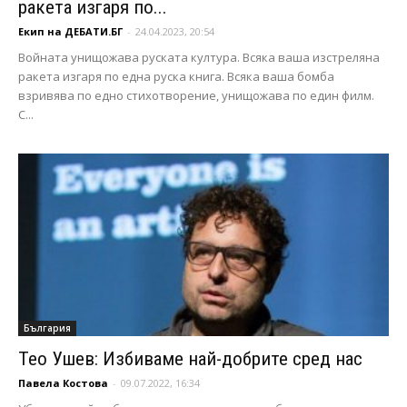
ракета изгаря по...
Екип на ДЕБАТИ.БГ
-
24.04.2023, 20:54
Войната унищожава руската култура. Всяка ваша изстреляна
ракета изгаря по една руска книга. Всяка ваша бомба
взривява по едно стихотворение, унищожава по един филм.
С...
България
Тео Ушев: Избиваме най-добрите сред нас
Павела Костова
-
09.07.2022, 16:34