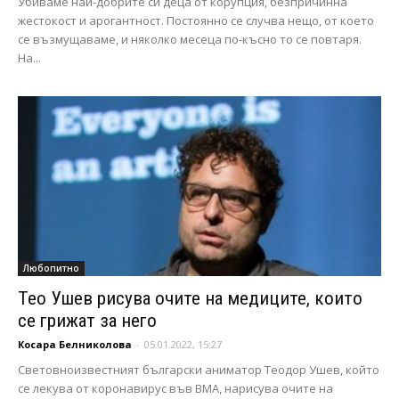
Убиваме най-добрите си деца от корупция, безпричинна
жестокост и арогантност. Постоянно се случва нещо, от което
се възмущаваме, и няколко месеца по-късно то се повтаря.
На...
Любопитно
Тео Ушев рисува очите на медиците, които
се грижат за него
Косара Белниколова
-
05.01.2022, 15:27
Световноизвестният български аниматор Теодор Ушев, който
се лекува от коронавирус във ВМА, нарисува очите на