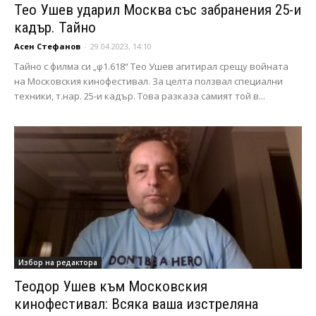
Тео Ушев ударил Москва със забранения 25-и
кадър. Тайно
Асен Стефанов
-
29.04.2023, 14:10
Тайно с филма си „φ1.618“ Тео Ушев агитирал срещу войната
на Московския кинофестивал. За целта ползвал специални
техники, т.нар. 25-и кадър. Това разказа самият той в...
Избор на редактора
Теодор Ушев към Московския
кинофестивал: Всяка ваша изстреляна