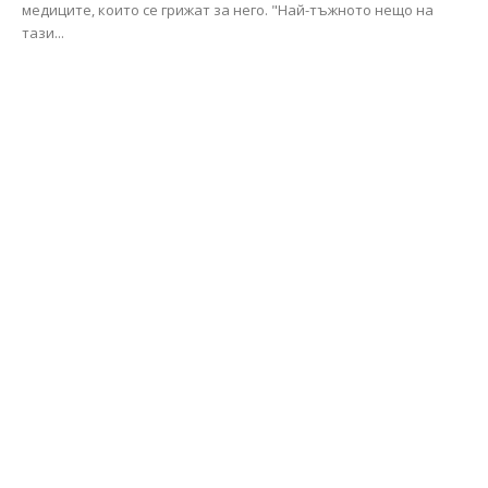
медиците, които се грижат за него. "Най-тъжното нещо на
тази...