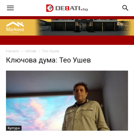
Начало
тагове
Тео Ушев
Ключова дума: Тео Ушев
Култура