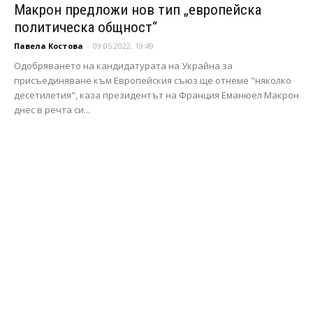
Макрон предложи нов тип „европейска
политическа общност“
Павела Костова
-
09.05.2022, 19:49
Одобряването на кандидатурата на Украйна за
присъединяване към Европейския съюз ще отнеме "няколко
десетилетия", каза президентът на Франция Еманюел Макрон
днес в речта си...