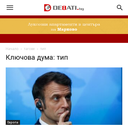
Начало
тагове
тип
Ключова дума: тип
Европа