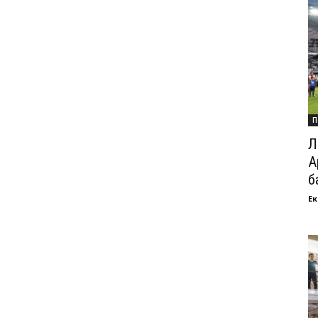
П
Л
А
б
Ек