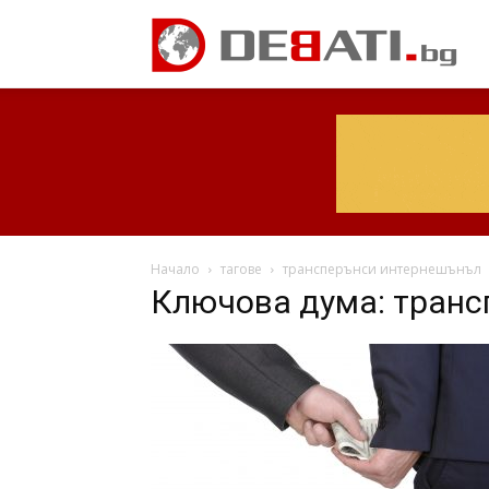
Начало
тагове
трансперънси интернешънъл
Ключова дума: тран