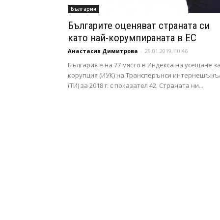
България
Българите оценяват страната си
като най-корумпираната в ЕС
Анастасия Димитрова
-
29.01.2019, 10:46
България е на 77 място в Индекса на усещане з
корупция (ИУК) на Трансперънси интернешънъ
(ТИ) за 2018 г. с показател 42. Страната ни...