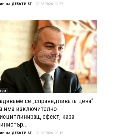
ип на ДЕБАТИ.БГ
-
09.08.2026, 10:25
ари
адяваме се „справедливата цена“
а има изключително
исциплиниращ ефект, каза
инистър...
ип на ДЕБАТИ.БГ
-
09.08.2026, 10:15