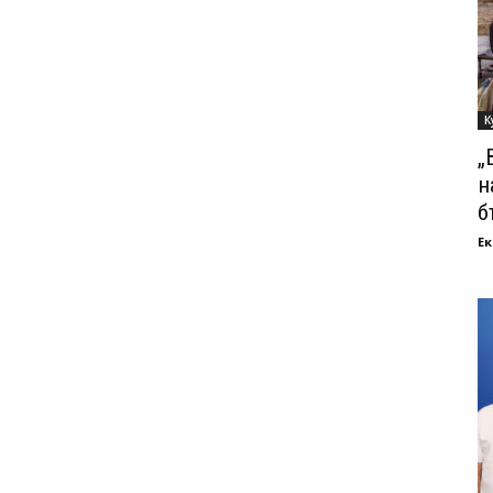
К
„
н
б
Ек