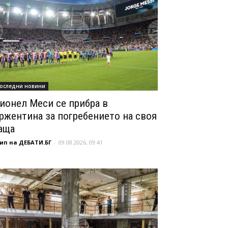
оследни новини
ионел Меси се прибра в
ржентина за погребението на своя
аща
ип на ДЕБАТИ.БГ
-
09.08.2026, 09:41