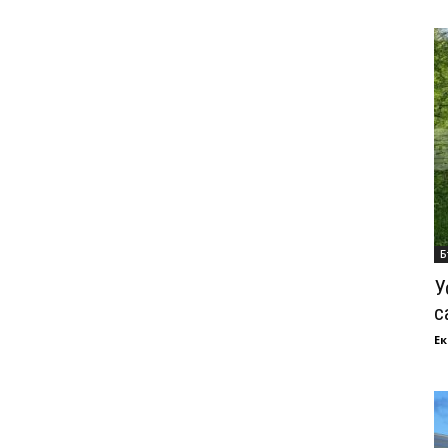
Б
У
с
Ек