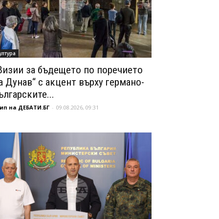
ултура
Визии за бъдещето по поречието
а Дунав“ с акцент върху германо-
ългарските...
ип на ДЕБАТИ.БГ
-
09.08.2026, 09:31