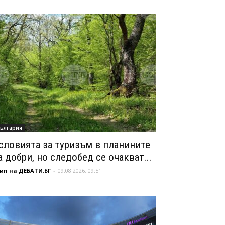
ългария
словията за туризъм в планините
а добри, но следобед се очакват...
ип на ДЕБАТИ.БГ
-
09.08.2026, 09:51