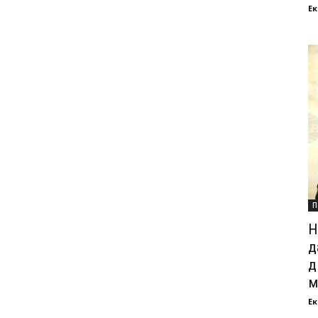
Ек
П
Н
д
д
м
Ек