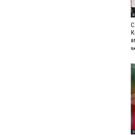
Б
С
К
а
Ц
С