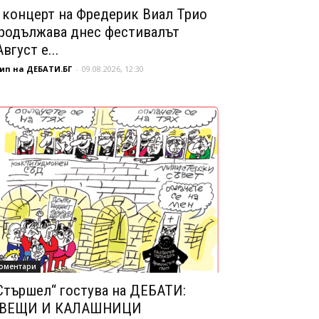
 концерт на Фредерик Виал Трио
родължава днес фестивалът
Август е...
ип на ДЕБАТИ.БГ
-
09.08.2026, 12:30
оментари
Стършел“ гостува на ДЕБАТИ:
ВЕЩИ И КАЛАШНИЦИ