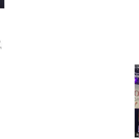
а
л
К