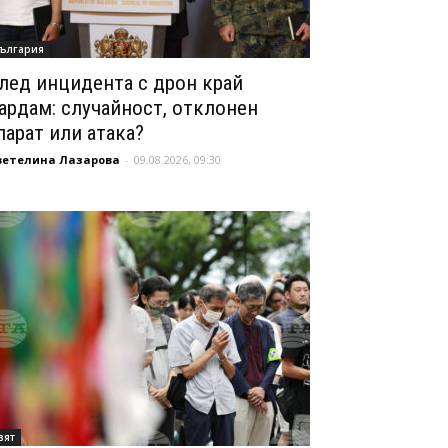
ългария
лед инцидента с дрон край
ардам: случайност, отклонен
парат или атака?
ветелина Лазарова
-
09.08.2026, 09:30
вят