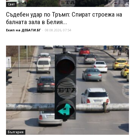
Свят
Съдебен удар по Тръмп: Спират строежа на
балната зала в Белия...
Екип на ДЕБАТИ.БГ
-
08.08.2026, 07:54
България