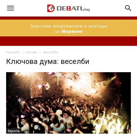
Начало
тагове
веселби
Ключова дума: веселби
Европа