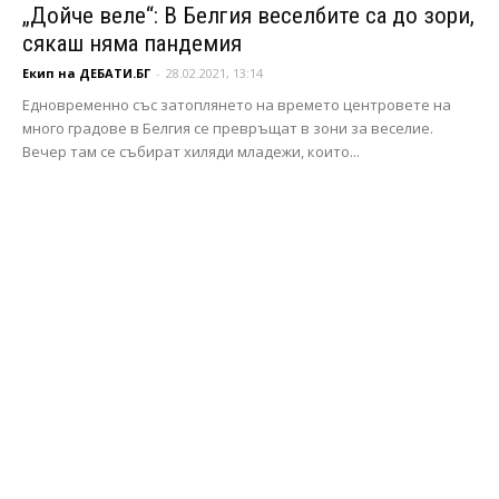
„Дойче веле“: В Белгия веселбите са до зори,
сякаш няма пандемия
Екип на ДЕБАТИ.БГ
-
28.02.2021, 13:14
Едновременно със затоплянето на времето центровете на
много градове в Белгия се превръщат в зони за веселие.
Вечер там се събират хиляди младежи, които...