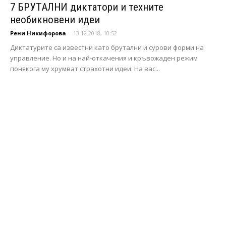
7 БРУТАЛНИ диктатори и техните
необикновени идеи
Рени Никифорова
-
13.12.2018, 10:52
Диктатурите са известни като брутални и сурови форми на
управление. Но и на най-откачения и кръвожаден режим
понякога му хрумват страхотни идеи. На вас...