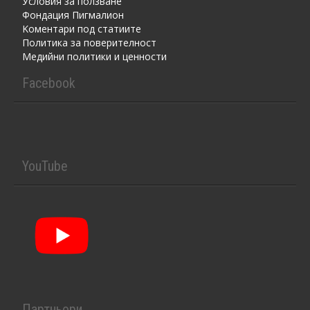
Условия за ползване
Фондация Пигмалион
Kоментaри под статиите
Политика за поверителност
Медийни политики и ценности
Facebook
YouTube
Партньори