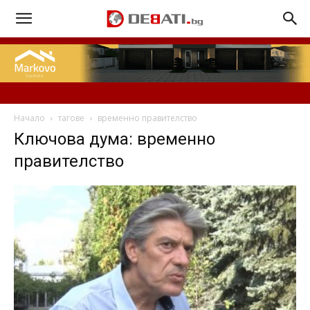
Начало
тагове
временно правителство
Ключова дума: временно
правителство