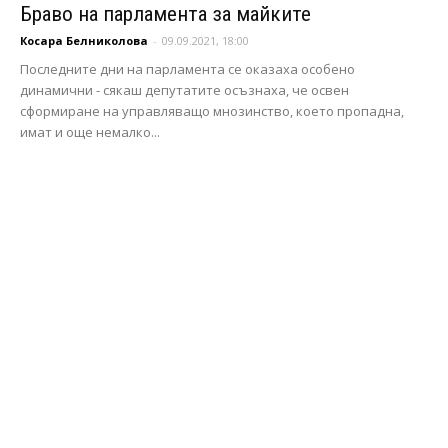
Браво на парламента за майките
Косара Белниколова
-
09.09.2021, 18:00
Последните дни на парламента се оказаха особено
динамични - сякаш депутатите осъзнаха, че освен
сформиране на управляващо мнозинство, което пропадна,
имат и още немалко...