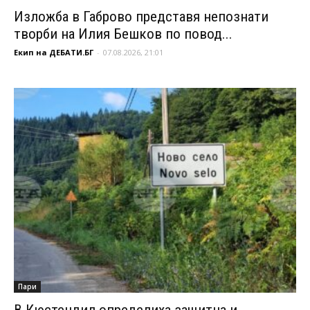
Изложба в Габрово представя непознати
творби на Илия Бешков по повод...
Екип на ДЕБАТИ.БГ
-
07.08.2026, 21:01
Пари
В Кюстендил определиха защитна и