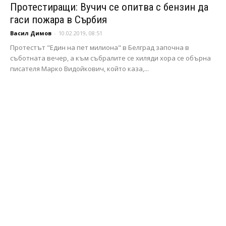
Протестиращи: Вучич се опитва с бензин да
гаси пожара в Сърбия
Васил Димов
-
10.02.2019, 08:51
Протестът "Един на пет милиона" в Белград започна в
съботната вечер, а към събралите се хиляди хора се обърна
писателя Марко Видойкович, който каза,...