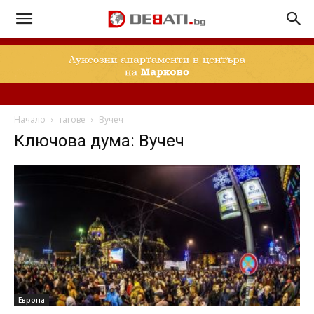
Начало
тагове
Вучеч
Ключова дума: Вучеч
Европа