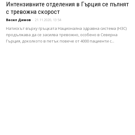
Интензивните отделения в Гърция се пълнят
с тревожна скорост
Васил Димов
-
21.11.2020, 13:54
Натискът върху гръцката Национална здравна система (НЗС)
продължава да се засилва тревожно, особено в Северна
Гърция, доколкото в петък повече от 4000 пациенти с...