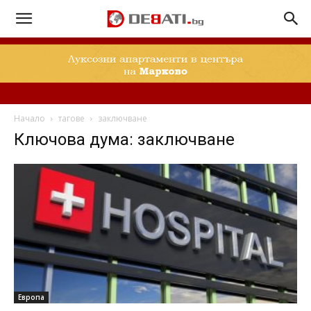
Начало
тагове
заключване
Ключова дума: заключване
Европа