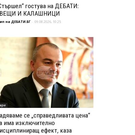
Стършел“ гостува на ДЕБАТИ:
ВЕЩИ И КАЛАШНИЦИ
ип на ДЕБАТИ.БГ
-
09.08.2026, 10:25
ари
адяваме се „справедливата цена“
а има изключително
исциплиниращ ефект, каза