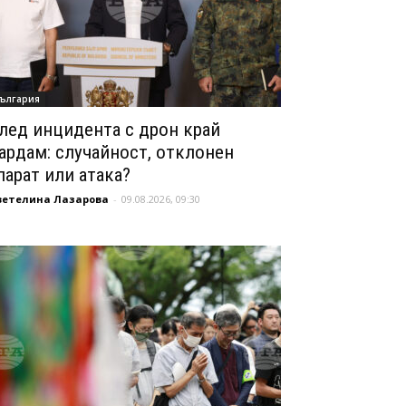
ългария
лед инцидента с дрон край
ардам: случайност, отклонен
парат или атака?
ветелина Лазарова
-
09.08.2026, 09:30