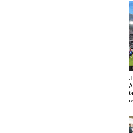
П
Л
А
б
Ек