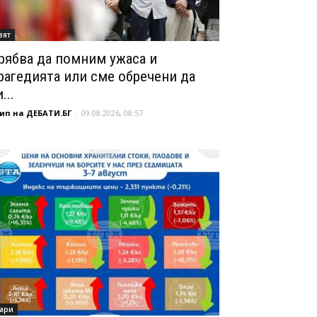
вят
рябва да помним ужаса и
рагедията или сме обречени да
...
ип на ДЕБАТИ.БГ
-
09.08.2026, 08:57
ари