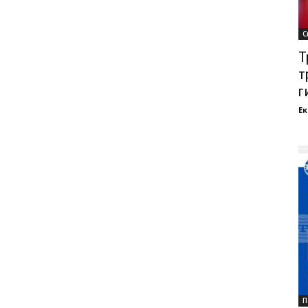
С
Т
т
ги
Ек
П