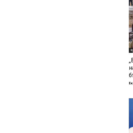
К
„
н
б
Ек