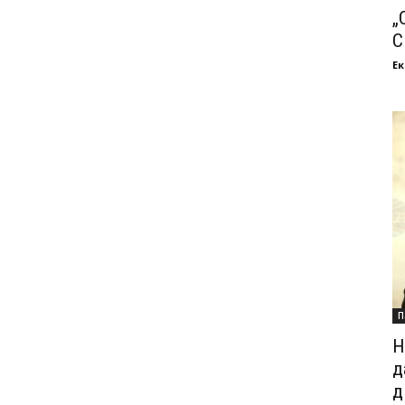
„
С
Ек
П
Н
д
д