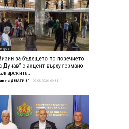
ултура
Визии за бъдещето по поречието
а Дунав“ с акцент върху германо-
ългарските...
ип на ДЕБАТИ.БГ
-
09.08.2026, 09:31