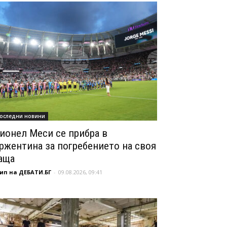
оследни новини
ионел Меси се прибра в
ржентина за погребението на своя
аща
ип на ДЕБАТИ.БГ
-
09.08.2026, 09:41