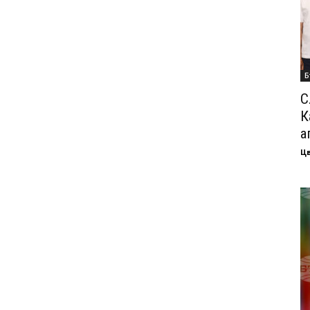
Б
С
К
а
Ц