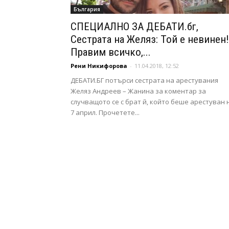
България
СПЕЦИАЛНО ЗА ДЕБАТИ.бг,
Сестрата на Желяз: Той е невинен!
Правим всичко,...
Рени Никифорова
-
11.04.2018, 12:52
ДЕБАТИ.БГ потърси сестрата на арестувания
Желяз Андреев – Жанина за коментар за
случващото се с брат й, който беше арестуван 
7 април. Прочетете...