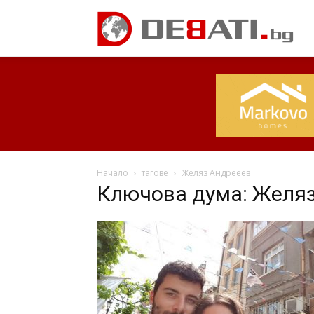
Начало
тагове
Желяз Андрееев
Ключова дума: Желя