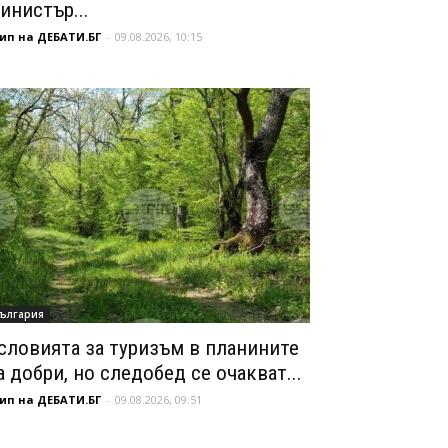
инистър...
ип на ДЕБАТИ.БГ
-
09.08.2026, 10:15
ългария
словията за туризъм в планините
а добри, но следобед се очакват...
ип на ДЕБАТИ.БГ
-
09.08.2026, 09:51