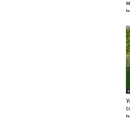
м
Ек
Б
У
с
Ек