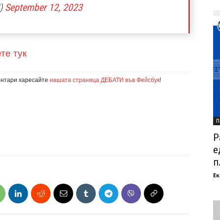
N)
September 12, 2023
те тук
ентари харесайте
нашата страница ДЕБАТИ във Фейсбук
!
П
Р
е
п
Ек