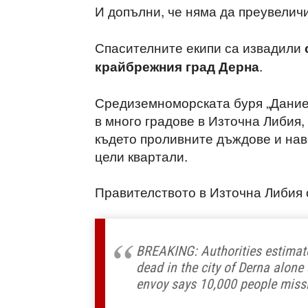
И допълни, че няма да преувеличи
Спасителните екипи са извадили
.
крайбрежния град Дерна
Средиземноморската буря „Дание
в много градове в Източна Либия,
където проливните дъждове и нав
цели квартали.
Правителството в Източна Либия 
BREAKING: Authorities estimate
dead in the city of Derna alone
envoy says 10,000 people mis