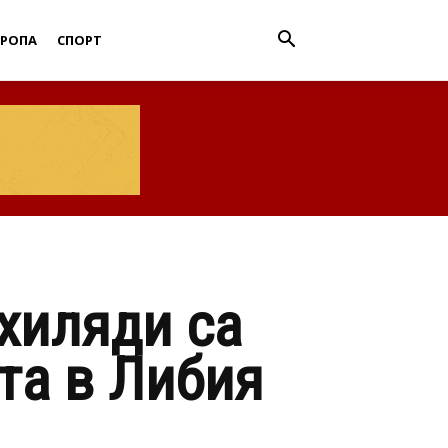
ВРОПА
СПОРТ
 хиляди са
та в Либия