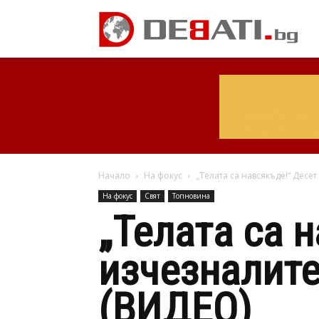
Начало
На фокус
„Телата са навсякъде!“ Десе
На фокус
Свят
Топновина
„Телата са 
изчезналите
(ВИДЕО)