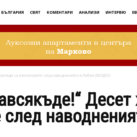
Дебати
БЪЛГАРИЯ
СВЯТ
КОМЕНТАРИ
АНАЛИЗИ
ИНТЕРВЮ
Е
т хиляди са изчезналите след наводненията в Либия (ВИДЕО)
навсякъде!“ Десет
 след наводнения