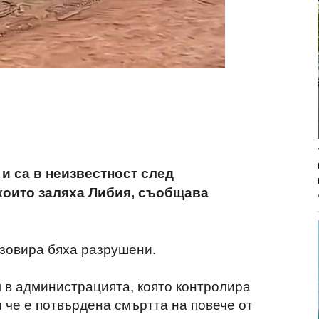
 и са в неизвестност след
които заляха Либия, съобщава
зовира бяха разрушени.
 в администрацията, която контролира
и че е потвърдена смъртта на повече от