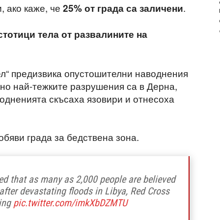
, ако каже, че
.
25% от града са заличени
стотици тела от развалините на
л“ предизвика опустошителни наводнения
 но най-тежките разрушения са в Дерна,
одненията скъсаха язовири и отнесоха
обяви града за бедствена зона.
d that as many as 2,000 people are believed
 after devastating floods in Libya, Red Cross
sing
pic.twitter.com/imkXbDZMTU