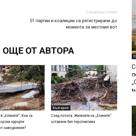
Следваща статия
51 партии и коалиции са регистрирани до
момента за местния вот
ОЩЕ ОТ АВТОРА
П
С
п
„
Ек
България
в „Елените“: Кои са
След потопа: Жителите на „Елените“
морски курорти
оставени без перспектива
от наводнения?