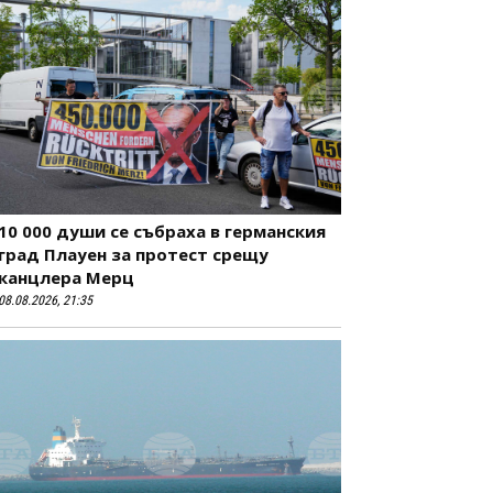
10 000 души се събраха в германския
град Плауен за протест срещу
канцлера Мерц
08.08.2026, 21:35