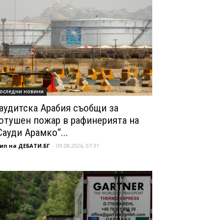
оследни новини
аудитска Арабия съобщи за
отушен пожар в рафинерията на
Сауди Арамко“...
ип на ДЕБАТИ.БГ
-
09.08.2026, 07:31