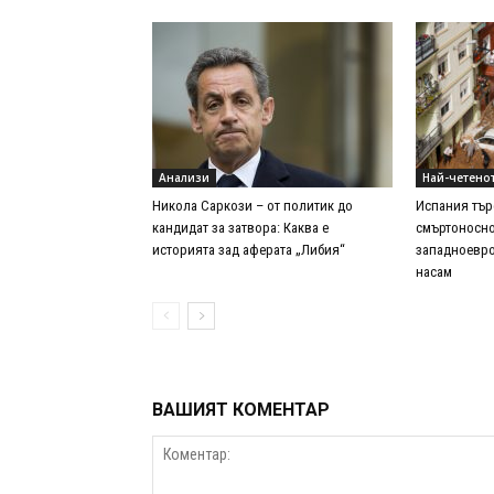
Анализи
Най-четено
Никола Саркози – от политик до
Испания тър
кандидат за затвора: Каква е
смъртоносно
историята зад аферата „Либия“
западноевроп
насам
ВАШИЯТ КОМЕНТАР