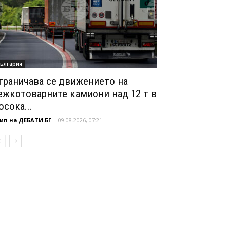
ългария
граничава се движението на
ежкотоварните камиони над 12 т в
осока...
ип на ДЕБАТИ.БГ
-
09.08.2026, 07:21