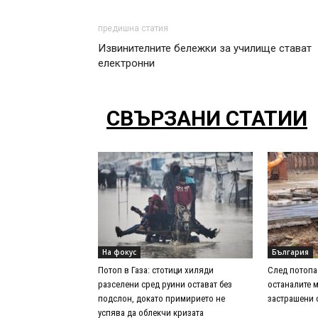
предишна статия
Извинителните бележки за училище стават
електронни
СВЪРЗАНИ СТАТИИ
На фокус
България
Потоп в Газа: стотици хиляди
След потопа 
разселени сред руини остават без
останалите 
подслон, докато примирието не
застрашени 
успява да облекчи кризата