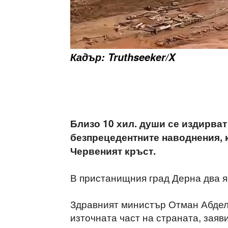
Кадър: Truthseeker/X
Близо 10 хил. души се издирват
безпрецедентните наводнения, 
Червеният кръст.
В пристанищния град Дерна два я
Здравният министър Отман Абдел
източната част на страната, заяв