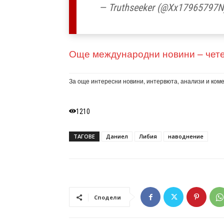
— Truthseeker (@Xx17965797
Още международни новини – чете
За още интересни новини, интервюта, анализи и ком
1210
ТАГОВЕ
Даниел
Либия
наводнение
Сподели