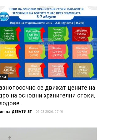
ари
азнопосочно се движат цените на
дро на основни хранителни стоки,
лодове...
ип на ДЕБАТИ.БГ
-
09.08.2026, 07:40