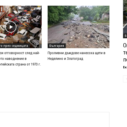
Б
О
то през седмицата
България
т
си отговорност след най-
Проливни дъждове нанесоха щети в
п
то наводнение в
Неделино и Златоград
ейската страна от 1973 г.
Ек