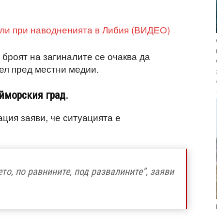
али при наводненията в Либия (ВИДЕО)
 броят на загиналите се очаква да
дел пред местни медии.
айморския град.
ция заяви, че ситуацията е
то, по равнините, под развалините“, заяви