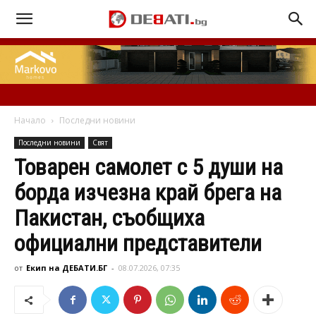
Начало
Последни новини
Последни новини
Свят
Товарен самолет с 5 души на
борда изчезна край брега на
Пакистан, съобщиха
официални представители
от
Екип на ДЕБАТИ.БГ
-
08.07.2026, 07:35