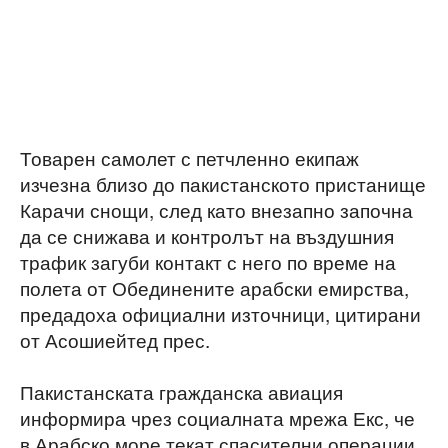
Товарен самолет с петчленно екипаж
изчезна близо до пакистанското пристанище
Карачи снощи, след като внезапно започна
да се снижава и контролът на въздушния
трафик загуби контакт с него по време на
полета от Обединените арабски емирства,
предадоха официални източници, цитирани
от Асошиейтед прес.
Пакистанската гражданска авиация
информира чрез социалната мрежа Екс, че
в Арабско море текат спасителни операции.