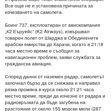
Все още не е установена причината за
изчезването на самолета.
Боинг 737, експлоатиран от авиокомпания
„К2 Еъруейс“ (K2 Airways), извършвал
товарен полет от Шарджа в Обединените
арабски емирства до Карачи, когато в 21:18
часа местно време е съобщил за
навигационен проблем, заяви службата за
гражданска авиация.
Според данни от наземен радар, самолетът
започнал бързо да се снижава и направил
рязка промяна в курса около 21:21 часа
местно време, преди да изчезне от радара и
радиовръзката да бъде загубена на
разстояние от около 155 морски мили (287