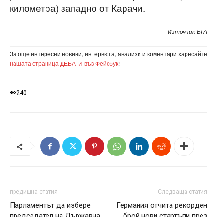
километра) западно от Карачи.
Източник БТА
За още интересни новини, интервюта, анализи и коментари харесайте
нашата страница ДЕБАТИ във Фейсбук
!
240
предишна статия
Следваща статия
Парламентът да избере
Германия отчита рекорден
председател на Държавна
брой нови стартъпи през