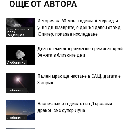
ОЩЕ ОТ АВТОРА
История на 60 млн. години: Астероидът,
убил динозаврите, е дошъл далеч отвъд
Най-четеното
през
Юпитер, показва изследване
седмицата
Два големи астероида ще преминат край
Земята в близките дни
Любопитно
Пълен мрак ще настане в САЩ, датата е
8 април
Любопитно
Навлизаме в годината на Дървения
дракон със супер Луна
Любопитно