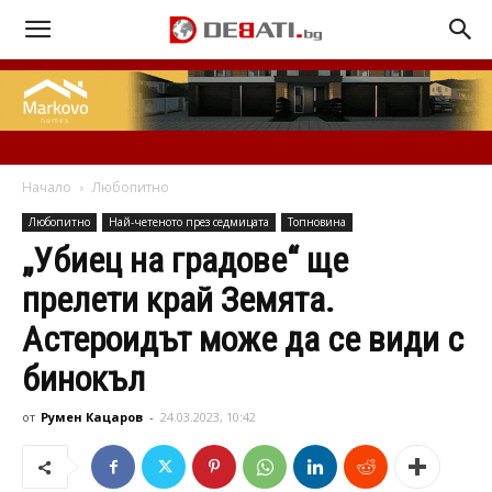
Начало
Любопитно
Любопитно
Най-четеното през седмицата
Топновина
„Убиец на градове“ ще
прелети край Земята.
Астероидът може да се види с
бинокъл
от
Румен Кацаров
-
24.03.2023, 10:42