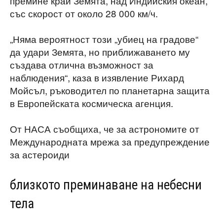
премине край Земята, над Индийския океан,
със скорост от около 28 000 км/ч.
„Няма вероятност този „убиец на градове“
да удари Земята, но приближаването му
създава отлична възможност за
наблюдения“, каза в изявление Рихард
Мойсъл, ръководител по планетарна защита
в Европейската космическа агенция.
От НАСА съобщиха, че за астрономите от
Международната мрежа за предупреждение
за астероиди
близкото преминаване на небесни
тела