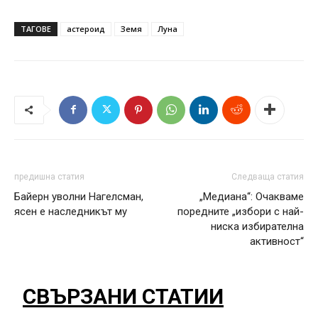
ТАГОВЕ
астероид
Земя
Луна
предишна статия
Следваща статия
Байерн уволни Нагелсман,
„Медиана“: Очакваме
ясен е наследникът му
поредните „избори с най-
ниска избирателна
активност“
СВЪРЗАНИ СТАТИИ