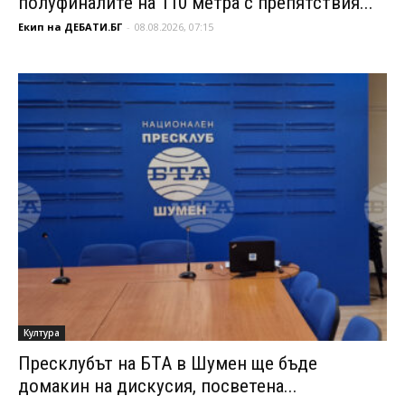
полуфиналите на 110 метра с препятствия...
Екип на ДЕБАТИ.БГ
-
08.08.2026, 07:15
Култура
Пресклубът на БТА в Шумен ще бъде
домакин на дискусия, посветена...