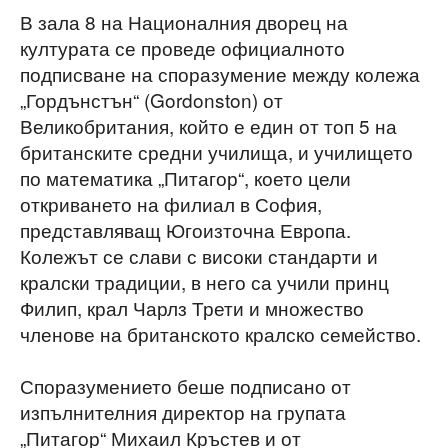
В зала 8 на Националния дворец на
културата се проведе официалното
подписване на споразумение между колежа
„Гордънстън“ (Gordonston) от
Великобритания, който е един от топ 5 на
британските средни училища, и училището
по математика „Питагор“, което цели
откриването на филиал в София,
представляващ Югоизточна Европа.
Колежът се слави с високи стандарти и
кралски традиции, в него са учили принц
Филип, крал Чарлз Трети и множество
членове на британското кралско семейство.
Споразумението беше подписано от
изпълнителния директор на групата
„Питагор“ Михаил Кръстев и от