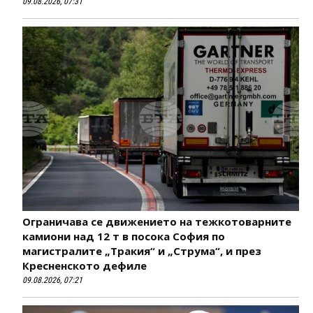
09.08.2026, 07:31
Ограничава се движението на тежкотоварните
камиони над 12 т в посока София по
магистралите „Тракия“ и „Струма“, и през
Кресненското дефиле
09.08.2026, 07:21