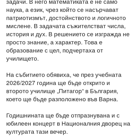
задачи. В него математиката е не само
наука, а език, чрез който се насърчават
патриотизмът, достойнството и логичното
мислене. В задачата съжителстват числа,
история и дух. В решението се изгражда не
просто знание, а характер. Това е
образование с цел, подчертаха от
училището.
На събитието обявиха, че през учебната
2026/2027 година ще бъде открито и
второто училище „Питагор“ в България,
което ще бъде разположено във Варна.
Годишнината ще бъде отпразнувана и с
юбилеен концерт в Националния дворец на
културата тази вечер.