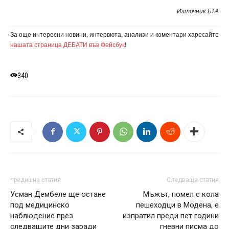
Източник БТА
За още интересни новини, интервюта, анализи и коментари харесайте
нашата страница ДЕБАТИ във Фейсбук
!
340
предишна статия
Следваща статия
Усман Дембеле ще остане
Мъжът, помел с кола
под медицинско
пешеходци в Модена, е
наблюдение през
изпратил преди пет години
следващите дни заради
гневни писма до