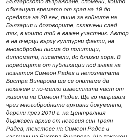
Българското възраждане, спомени, които
обхващат времето от края на 19 до
средата на 20 век, пише за войните на
България и договорите, сключени след
тях, в които той е важен участник. Автор
е на очерци върху културни факти, на
многобройни писма до политици,
дипломати, писатели, до близки хора. В
поредицата от публикации под знака на
познатия Симеон Радев и непознатата
Бистра Винарова ще се опитаме да
покажем и по-малко известната част от
живота на Симеон Радев. Ще го направим
чрез многобройните архивни документи,
дарени през 2010 г. на Централния
държавен архив от неговия син Траян
Радев, текстове на Симеон Радев и
картини на Бистра Винарова. Ще покажем