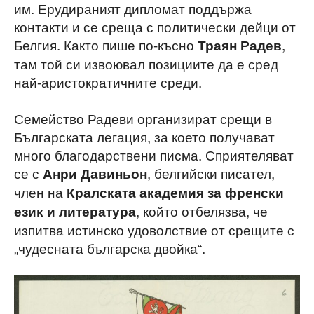
им. Ерудираният дипломат поддържа
контакти и се среща с политически дейци от
Белгия. Както пише по-късно
,
Траян Радев
там той си извоювал позициите да е сред
най-аристократичните среди.
Семейство Радеви организират срещи в
Българската легация, за което получават
много благодарствени писма. Сприятеляват
се с
, белгийски писател,
Анри Давиньон
член на
Кралската академия за френски
, който отбелязва, че
език и литература
изпитва истинско удоволствие от срещите с
„чудесната българска двойка“.