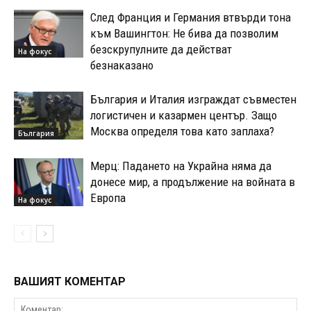
След Франция и Германия втвърди тона
към Вашингтон: Не бива да позволим
безскрупулните да действат
На фокус
безнаказано
България и Италия изграждат съвместен
логистичен и казармен център. Защо
Москва определя това като заплаха?
България
Мерц: Падането на Украйна няма да
донесе мир, а продължение на войната в
Европа
На фокус
ВАШИЯТ КОМЕНТАР