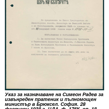
Указ за назначаване на Симеон Радев за
извънреден пратеник и пълномощен
министър в Брюксел. София. 28
февруари 1938 г. ЦДА, ф. 176К, оп. 18,