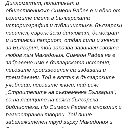
Дипломатът, политикът и
общественикът Симеон Радев е и едно от
големите имена в българската
историография и публицистика. Български
писател, европейски дипломат, демократ
и истински патриот, отдал сили и знания
за България, той запазва завинаги своята
любов към Македония. Симеон Радев не е
забравено име в българската история,
неговите произведения са издавани и
преиздавани. Той е влязъл в българските
учебници, неговите книги, най-вече
„Строителите на съвременна България“,
са на лавиците на всяка българска
библиотека. Но Симеон Радев е многолик и
разностранен творец. Той пише
забележителен труд върху Македония и