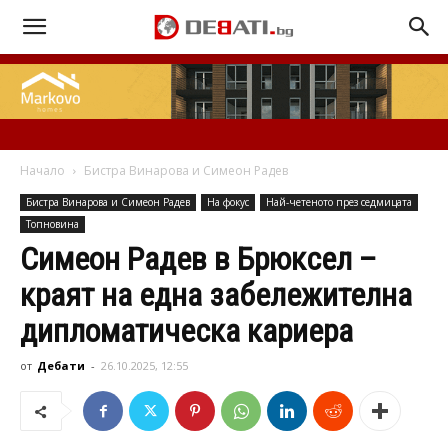
Начало
Бистра Винарова и Симеон Радев
Бистра Винарова и Симеон Радев
На фокус
Най-четеното през седмицата
Топновина
Симеон Радев в Брюксел –
краят на една забележителна
дипломатическа кариера
от
Дебати
-
26.10.2025, 12:55