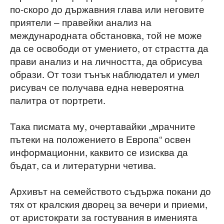
по-скоро до държавния глава или неговите
приятели – правейки анализ на
международната обстановка, той не може
да се освободи от умението, от страстта да
прави анализ и на личността, да обрисува
образи. От този тънък наблюдател и умел
рисувач се получава една невероятна
палитра от портрети.
Така писмата му, очертавайки „мрачните
пътеки на положението в Европа“ освен
информационни, каквито се изисква да
бъдат, са и литературни четива.
Архивът на семейството съдържа покани до
тях от кралския дворец за вечери и приеми,
от аристократи за гостувания в именията