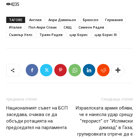
4235
ТАГОВЕ
Англия
Анри Давиньон
Брюксел
Германия
Италия
Пол-Анри Спаак
САЩ
Симеон Радев
Съмнър Уелс
Траян Радев
цар Борис
цар Борис III
предишна статия
Следваща статия
Националният съвет на БСП
Израелската армия обяви,
заседава, очаква се да
че е нанесла удар срещу
обсъди ротацията на
"терорист" от "Ислямски
председател на парламента
джихад" в Газа;
групировката отрече да е