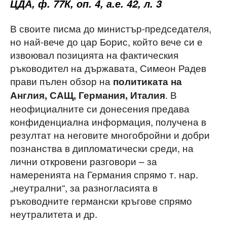
ЦДА, ф. 77К, оп. 4, а.е. 42, л. 3
В своите писма до министър-председателя,
но най-вече до цар Борис, който вече си е
извоювал позицията на фактическия
ръководител на държавата, Симеон Радев
прави пълен обзор на
политиката на
. В
Англия, САЩ, Германия, Италия
неофициалните си донесения предава
конфиденциална информация, получена в
резултат на неговите многобройни и добри
познанства в дипломатически среди, на
лични откровени разговори – за
намеренията на Германия спрямо т. нар.
„неутрални“, за разногласията в
ръководните германски кръгове спрямо
неутралитета и др.