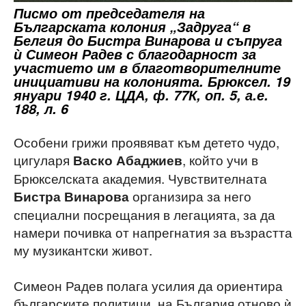
Писмо от председателя на
Българската колония „Задруга“ в
Белгия до Бистра Винарова и съпруга
ѝ Симеон Радев с благодарност за
участието им в благотворителните
инициативи на колонията. Брюксел. 19
януари 1940 г. ЦДА, ф. 77К, оп. 5, а.е.
188, л. 6
Особени грижи проявяват към детето чудо,
цигуларя
, който учи в
Васко Абаджиев
Брюкселската академия. Чувствителната
организира за него
Бистра Винарова
специални посрещания в легацията, за да
намери почивка от напрегнатия за възрастта
му музикантски живот.
Симеон Радев полага усилия да ориентира
българските политици, на България отново ѝ