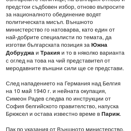
предстои съдбовен избор, отново въпросите
за националното обединение водят
политическата мисъл. Външното
министерство го натоварва, като един от
най-добрите специалисти по темата, да
изготви българската позиция за
Южна
и
и то в няколко варианта
Добруджа
Тракия
с оглед на това на чий представител от
меродавните външни сили ще се представи.
След нападението на Германия над Белгия
на 10 май 1940 г. и нейната окупация,
Симеон Радев следва по инструкции от
София белгийското правителство, напуска
Брюксел и остава известно време в
.
Париж
Пак по указания от Външното министерство,