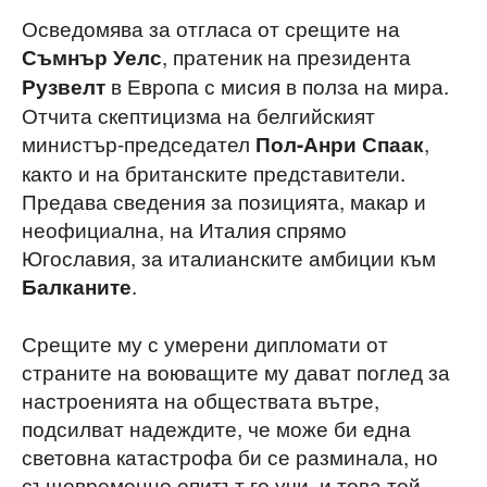
Осведомява за отгласа от срещите на
, пратеник на президента
Съмнър Уелс
в Европа с мисия в полза на мира.
Рузвелт
Отчита скептицизма на белгийският
министър-председател
,
Пол-Анри Спаак
както и на британските представители.
Предава сведения за позицията, макар и
неофициална, на Италия спрямо
Югославия, за италианските амбиции към
.
Балканите
Срещите му с умерени дипломати от
страните на воюващите му дават поглед за
настроенията на обществата вътре,
подсилват надеждите, че може би една
световна катастрофа би се разминала, но
същевременно опитът го учи, и това той