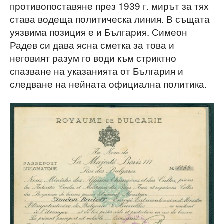
противопоставяне през 1939 г. мирът за тях
става водеща политическа линия. В същата
уязвима позиция е и България. Симеон
Радев си дава ясна сметка за това и
неговият разум го води към стриктно
спазване на указанията от България и
следване на нейната официална политика.