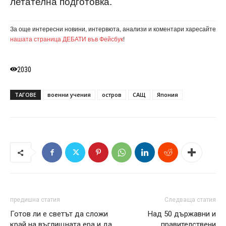
летателна подготовка.
За още интересни новини, интервюта, анализи и коментари харесайте
нашата страница ДЕБАТИ във Фейсбук
!
2030
ТАГОВЕ
военни учения
остров
САЩ
Япония
предишна статия
Следваща статия
Готов ли е светът да сложи
Над 50 държавни и
край на въглищната ера и да
правителствени