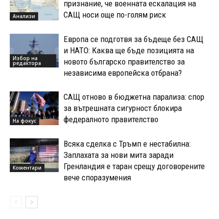
признание, че военната ескалация на
САЩ носи още по-голям риск
Анализи
Европа се подготвя за бъдеще без САЩ
и НАТО: Каква ще бъде позицията на
Избор на
новото българско правителство за
редактора
независима европейска отбрана?
САЩ отново в бюджетна парализа: спор
за вътрешната сигурност блокира
федералното правителство
На фокус
Всяка сделка с Тръмп е нестабилна:
Заплахата за нови мита заради
Гренландия е таран срещу договорените
Коментари
вече споразумения