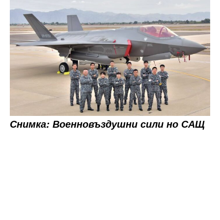
Снимка: Военновъздушни сили но САЩ