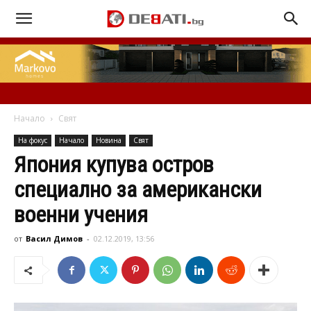
Начало
Свят
На фокус
Начало
Новина
Свят
Япония купува остров
специално за американски
военни учения
от
Васил Димов
-
02.12.2019, 13:56