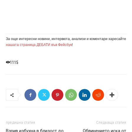
За още интересни новини, интервюта, анализи и коментари харесайте
нашата страница ДЕБАТИ във Фейсбук
!
1115
предишна статия
Следваща статия
Взрив избухна в близост до
Обвинението иска от