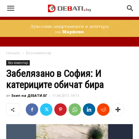
Начало
Без коментар
Без коментар
Забелязано в София: И
катериците обичат бира
от
Екип на ДЕБАТИ.БГ
-
11.04.2017, 14:11