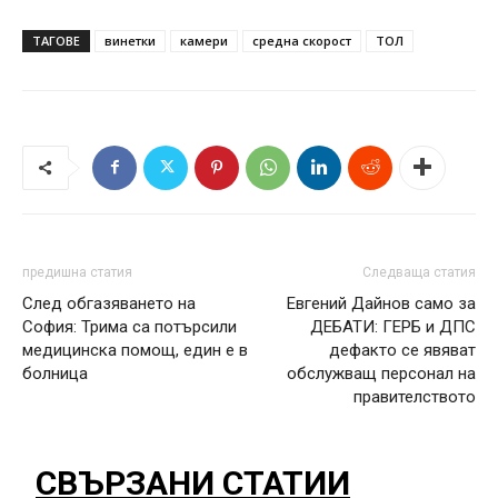
ТАГОВЕ
винетки
камери
средна скорост
ТОЛ
предишна статия
Следваща статия
След обгазяването на
Евгений Дайнов само за
София: Трима са потърсили
ДЕБАТИ: ГЕРБ и ДПС
медицинска помощ, един е в
дефакто се явяват
болница
обслужващ персонал на
правителството
СВЪРЗАНИ СТАТИИ