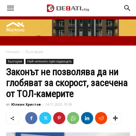
Начало
България
България
Най-четеното през седмицата
Законът не позволява да ни
глобяват за скорост, засечена
от ТОЛ-камерите
от
Юлиан Христов
-
24.11.2023, 19:28