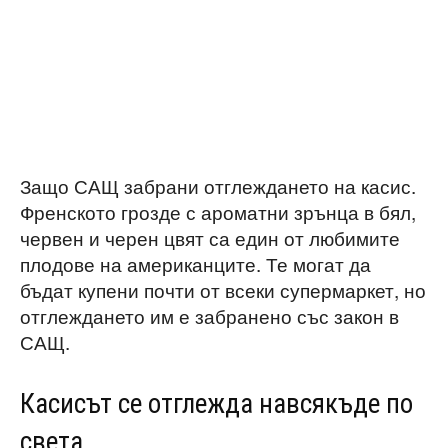
Защо САЩ забрани отглеждането на касис.
Френското грозде с ароматни зрънца в бял,
червен и черен цвят са един от любимите
плодове на американците. Те могат да
бъдат купени почти от всеки супермаркет, но
отглеждането им е забранено със закон в
САЩ.
Касисът се отглежда навсякъде по
света