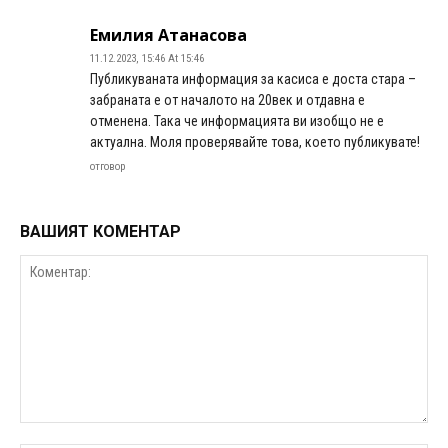
Емилия Атанасова
11.12.2023, 15:46 At 15:46
Публикуваната информация за касиса е доста стара –
забраната е от началото на 20век и отдавна е
отменена. Така че информацията ви изобщо не е
актуална. Моля проверявайте това, което публикувате!
отговор
ВАШИЯТ КОМЕНТАР