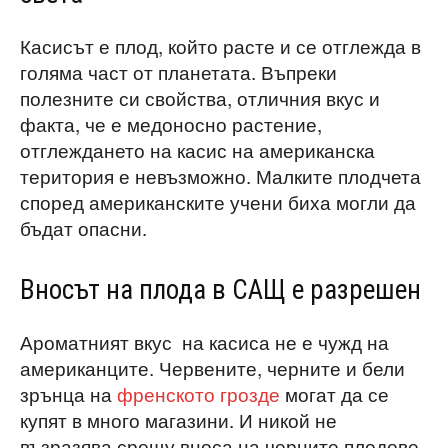
Касисът е плод, който расте и се отглежда в
голяма част от планетата. Въпреки
полезните си свойства, отличния вкус и
факта, че е медоносно растение,
отглеждането на касис на американска
територия е невъзможно. Малките плодчета
според американските учени биха могли да
бъдат опасни.
Вносът на плода в САЩ е разрешен
Ароматният вкус на касиса не е чужд на
американците. Червените, черните и бели
зрънца на
френското грозде
могат да се
купят в много магазини. И никой не
възразява срещу вноса на черните плодове.