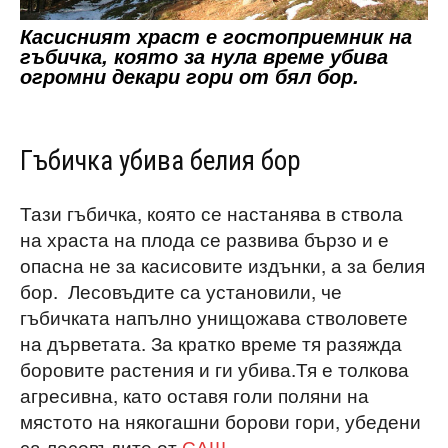
Касисният храст е гостоприемник на
гъбичка, която за нула време убива
огромни декари гори от бял бор.
Гъбичка убива белия бор
Тази гъбичка, която се настанява в ствола
на храста на плода се развива бързо и е
опасна не за касисовите издънки, а за белия
бор. Лесовъдите са установили, че
гъбичката напълно унищожава стволовете
на дърветата. За кратко време тя разяжда
боровите растения и ги убива.Тя е толкова
агресивна, като оставя голи поляни на
мястото на някогашни борови гори, убедени
са лесовъдите от
САЩ
.