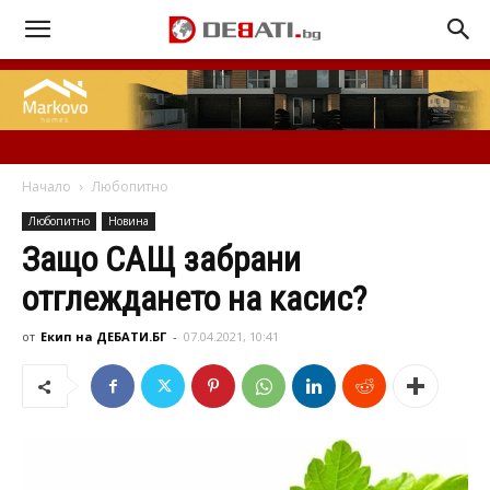
Начало
Любопитно
Любопитно
Новина
Защо САЩ забрани
отглеждането на касис?
от
Екип на ДЕБАТИ.БГ
-
07.04.2021, 10:41