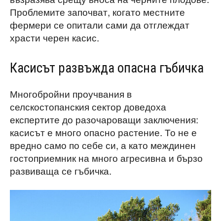
Проблемите започват, когато местните
фермери се опитали сами да отглеждат
храсти черен касис.
Касисът развъжда опасна гъбичка
Многобройни проучвания в
селскостопанския сектор доведоха
експертите до разочароващи заключения:
касисът е много опасно растение. То не е
вредно само по себе си, а като междинен
гостоприемник на много агресивна и бързо
развиваща се гъбичка.