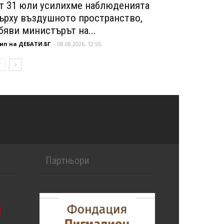
т 31 юли усилихме наблюденията
ърху въздушното пространство,
бяви министърът на...
ип на ДЕБАТИ.БГ
-
08.08.2026, 12:55
Партньори