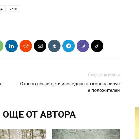
од
сняг
Следваща статия
от
Отново всеки пети изследван за коронавирус
е положителен
ОЩЕ ОТ АВТОРА