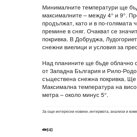
Минималните температури ще бъд
максималните – между 4° и 9°. П
продължат, като и в по-голямата
премине в сняг. Очакват се значи
покривка. В Добруджа, Лудогорие
снежни виелици и условия за прес
Над планините ще бъде облачно с
от Западна България и Рило-Родо
съществена снежна покривка. Ще 
Максимална температура на височ
метра – около минус 5°.
За още интересни новини, интервюта, анализи и ком
840