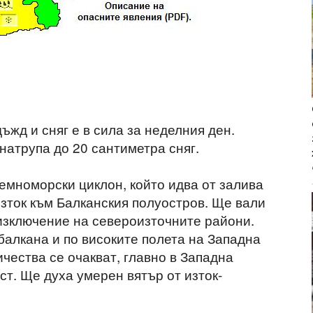
ъжд и сняг е в сила за неделния ден.
натрупа до 20 сантиметра сняг.
емноморски циклон, който идва от залива
зток към Балканския полуостров. Ще вали
 изключение на североизточните райони.
балкана и по високите полета на Западна
ичества се очакват, главно в Западна
т. Ще духа умерен вятър от изток-