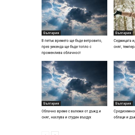
България
България
В петък времето ще бъде ветровито,
Седмицата и
през уикенда ще бъде топло с
сняг, темпер
променлива облачност
България
България
Облачно време с валежи от дъжд и
Средиземно
сняг, нахлува и студен въздух
облаци и дъ