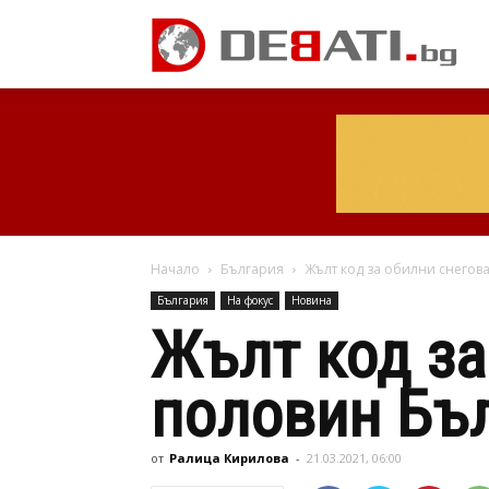
Начало
България
Жълт код за обилни снегов
България
На фокус
Новина
Жълт код за
половин Бъ
от
Ралица Кирилова
-
21.03.2021, 06:00