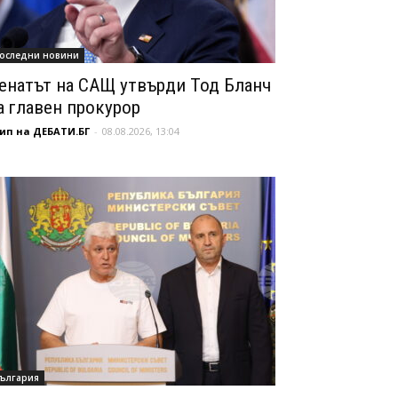
оследни новини
енатът на САЩ утвърди Тод Бланч
а главен прокурор
ип на ДЕБАТИ.БГ
-
08.08.2026, 13:04
ългария