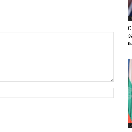
П
С
з
Ек
Б