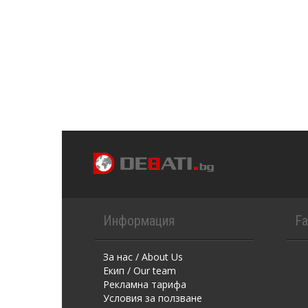
Информация
F
За нас / About Us
Екип / Our team
Рекламна тарифа
Условия за ползване