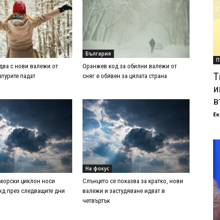
България
П
два с нови валежи от
Оранжев код за обилни валежи от
Т
атурите падат
сняг е обявен за цялата страна
и
в
Ек
На фокус
морски циклон носи
Слънцето се показва за кратко, нови
жд през следващите дни
валежи и застудяване идват в
четвъртък