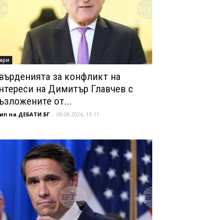
ари
върденията за конфликт на
нтереси на Димитър Главчев с
ъзложените от...
ип на ДЕБАТИ.БГ
-
08.08.2026, 13:11