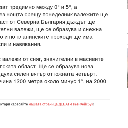
ат предимно между 0° и 5°, а
рез нощта срещу понеделник валежите ще
 част от Северна България дъждът ще
телни валежи, ще се образува и снежна
то и по планинските проходи ще има
пи и навявания.
 валежи от сняг, значителни в масивите
пската област. Ще се образува нова
духа силен вятър от южната четвърт.
ина 1200 метра около минус 1°, на 2000
ентари харесайте
нашата страница ДЕБАТИ във Фейсбук
!