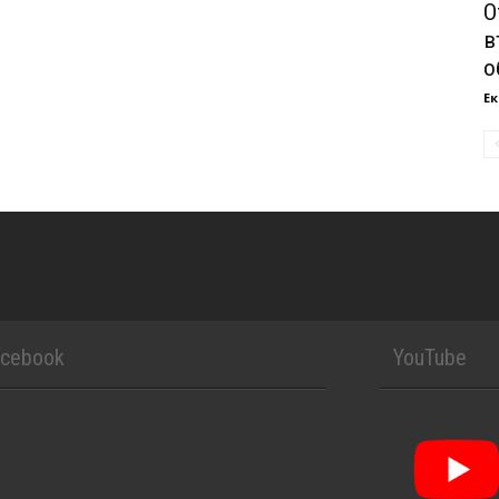
О
в
о
Ек
acebook
YouTube