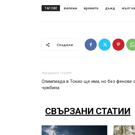
ТАГОВЕ
валежи
времето
дъжд
жълт к
Сподели
предишна статия
Олимпиада в Токио ще има, но без фенове 
чужбина
СВЪРЗАНИ СТАТИИ