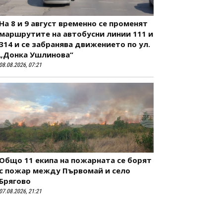
На 8 и 9 август временно се променят
маршрутите на автобусни линии 111 и
314 и се забранява движението по ул.
„Донка Ушлинова“
08.08.2026, 07:21
Общо 11 екипа на пожарната се борят
с пожар между Първомай и село
Брягово
07.08.2026, 21:21