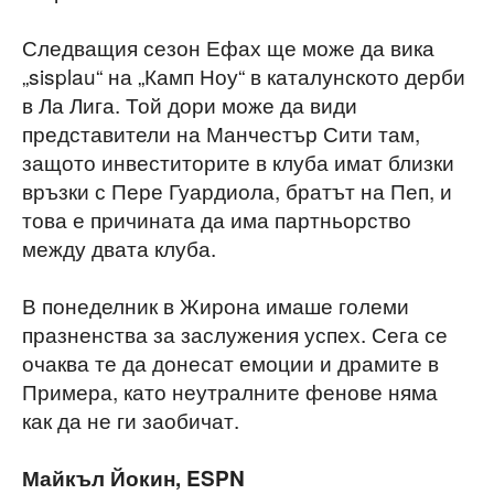
Следващия сезон Ефах ще може да вика
„sisplau“ на „Камп Ноу“ в каталунското дерби
в Ла Лига. Той дори може да види
представители на Манчестър Сити там,
защото инвеститорите в клуба имат близки
връзки с Пере Гуардиола, братът на Пеп, и
това е причината да има партньорство
между двата клуба.
В понеделник в Жирона имаше големи
празненства за заслужения успех. Сега се
очаква те да донесат емоции и драмите в
Примера, като неутралните фенове няма
как да не ги заобичат.
Майкъл Йокин, ESPN