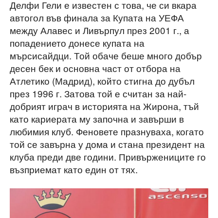
Делфи Гели е известен с това, че си вкара
автогол във финала за Купата на УЕФА
между Алавес и Ливърпул през 2001 г., а
попадението донесе купата на
мърсисайдци. Той обаче беше много добър
десен бек и основна част от отбора на
Атлетико (Мадрид), който стигна до дубъл
през 1996 г. Затова той е считан за най-
добрият играч в историята на Жирона, тъй
като кариерата му започна и завърши в
любимия клуб. Феновете празнуваха, когато
той се завърна у дома и стана президент на
клуба преди две години. Привържениците го
възприемат като един от тях.