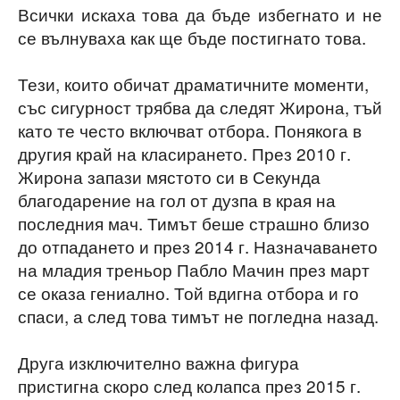
Всички искаха това да бъде избегнато и не
се вълнуваха как ще бъде постигнато това.
Тези, които обичат драматичните моменти,
със сигурност трябва да следят Жирона, тъй
като те често включват отбора. Понякога в
другия край на класирането. През 2010 г.
Жирона запази мястото си в Секунда
благодарение на гол от дузпа в края на
последния мач. Тимът беше страшно близо
до отпадането и през 2014 г. Назначаването
на младия треньор Пабло Мачин през март
се оказа гениално. Той вдигна отбора и го
спаси, а след това тимът не погледна назад.
Друга изключително важна фигура
пристигна скоро след колапса през 2015 г.