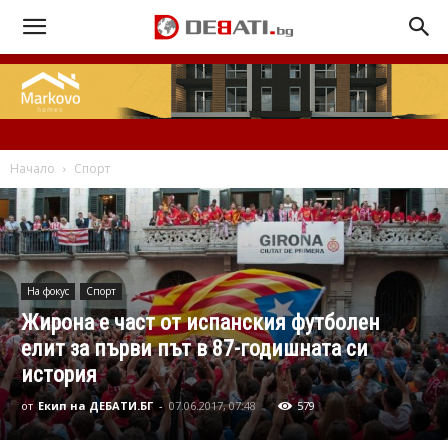
Начало
Спорт
На фокус
Спорт
Жирона е част от испанския футболен
елит за първи път в 87-годишната си
история
от
Екип на ДЕБАТИ.БГ
-
07.06.2017, 07:48
579