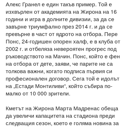
Алекс Гранел е един такъв пример. Той е
изхвърлен от академията на Жирона на 16
години и игра в долните дивизии, за да се
завърне триумфално през 2014 г. и да се
превърне в част от ядрото на отбора. Пере
Понс, 24-годишен опорен халф, е в клуба от
2002 г. и отбеляза невероятен прогрес под
ръководството на Мачин. Понс, който е фен
на отбора от дете, заяви, че парите не са
толкова важни, когато подписа първия си
професионален договор. Сега той е идолът
на „Естади Монтиливи“, който събира по-
малко от 10 000 зрители.
Кметът на Жирона Марта Мадренас обеща
да увеличи капацитета на стадиона преди
следващия сезон, което е голяма новина за