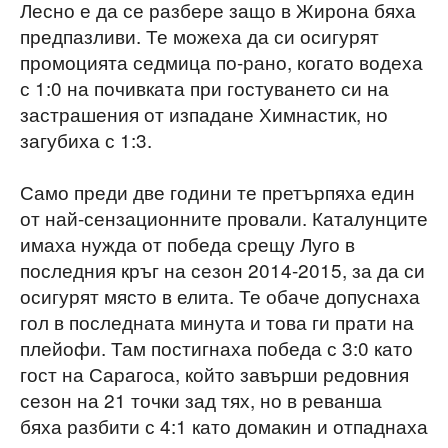
Лесно е да се разбере защо в Жирона бяха
предпазливи. Те можеха да си осигурят
промоцията седмица по-рано, когато водеха
с 1:0 на почивката при гостуването си на
застрашения от изпадане Химнастик, но
загубиха с 1:3.
Само преди две години те претърпяха един
от най-сензационните провали. Каталунците
имаха нужда от победа срещу Луго в
последния кръг на сезон 2014-2015, за да си
осигурят място в елита. Те обаче допуснаха
гол в последната минута и това ги прати на
плейофи. Там постигнаха победа с 3:0 като
гост на Сарагоса, който завърши редовния
сезон на 21 точки зад тях, но в реванша
бяха разбити с 4:1 като домакин и отпаднаха