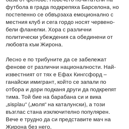
футбола в града подкрепяха Барселона, но
постепенно се обвързаха емоционално с
местния клуб и сега гордо носят червено-
бели фланелки. Хора с различни
политически убеждения са обединени от
любовта към Жирона.
Лесно е по трибуните да се забележат
фенове от различни националности. Най-
известният от тях е Ефах Кингсфорд –
ганайски имигрант, който се запали по
отбора и дори подканя други да подкрепят
тима. Той бие на барабана си и вика
„sisplau“ („моля“ на каталунски), а този
възглас стана изключително популярен.
Вече е трудно да си представите мач на
Жирона без него.