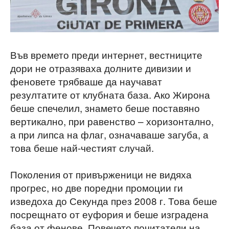
Във времето преди интернет, вестниците
дори не отразяваха долните дивизии и
феновете трябваше да научават
резултатите от клубната база. Ако Жирона
беше спечелил, знамето беше поставяно
вертикално, при равенство – хоризонтално,
а при липса на флаг, означаваше загуба, а
това беше най-честият случай.
Поколения от привърженици не видяха
прогрес, но две поредни промоции ги
изведоха до Секунда през 2008 г. Това беше
посрещнато от еуфория и беше изградена
база от фенове. Повечето почитатели на