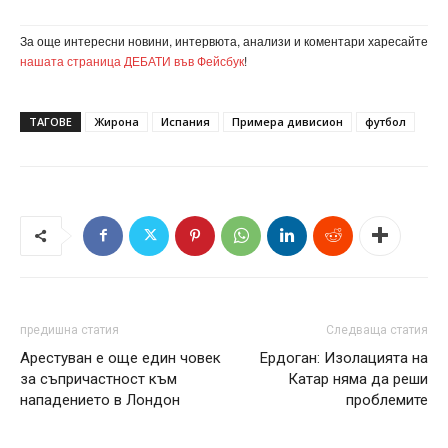
За още интересни новини, интервюта, анализи и коментари харесайте
нашата страница ДЕБАТИ във Фейсбук
!
ТАГОВЕ
Жирона
Испания
Примера дивисион
футбол
предишна статия
Следваща статия
Арестуван е още един човек
Ердоган: Изолацията на
за съпричастност към
Катар няма да реши
нападението в Лондон
проблемите