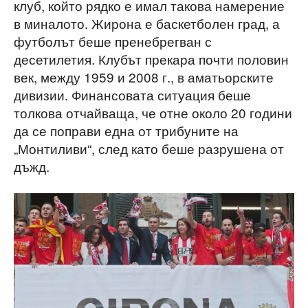
клуб, който рядко е имал такова намерение
в миналото. Жирона е баскетболен град, а
футболът беше пренебрегван с
десетилетия. Клубът прекара почти половин
век, между 1959 и 2008 г., в аматьорските
дивизии. Финансовата ситуация беше
толкова отчайваща, че отне около 20 години
да се поправи една от трибуните на
„Монтиливи“, след като беше разрушена от
дъжд.