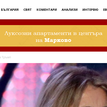
Дебати
БЪЛГАРИЯ
СВЯТ
КОМЕНТАРИ
АНАЛИЗИ
ИНТЕРВЮ
Е
за Тръмп