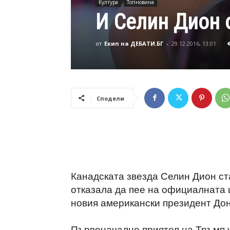
Култура
Топновина
И Селин Дион 
от
Екип на ДЕБАТИ.БГ
-
29.12.2016, 13:01
Сподели
Канадската звезда Селин Дион ст
отказала да пее на официалната 
новия американски президент Дон
Първоначално приятел на Тръмп 