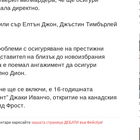
зала директно.
нили сър Елтън Джон, Джъстин Тимбърлей
роблеми с осигуряване на престижни
дставител на близък до новоизбрания
а е поемал ангажимент да осигури
лно Дион.
че ще се включи, е 16-годишната
нт” Джаки Иванчо, откритие на канадския
ид Фрост.
ентари харесайте
нашата страница ДЕБАТИ във Фейсбук
!