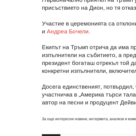
присъствието на Дион, но тя отка
Участие в церемонията са откло
и
Андреа Бочели.
Екипът на Тръмп отрича да има п
изпълнители на събитието, а пре
президент богаташ отрекъл той д
конкретни изпълнители, включите
Досега единственият, потвърдил, 
участничка в „Америка търси тала
автор на песни и продуцент Дейв
За още интересни новини, интервюта, анализи и ком