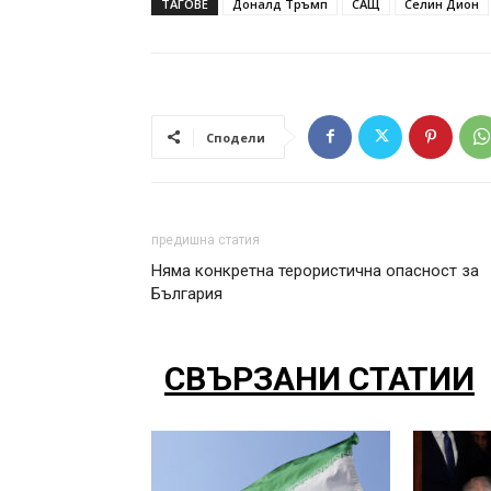
ТАГОВЕ
Доналд Тръмп
САЩ
Селин Дион
Сподели
предишна статия
Няма конкретна терористична опасност за
България
СВЪРЗАНИ СТАТИИ