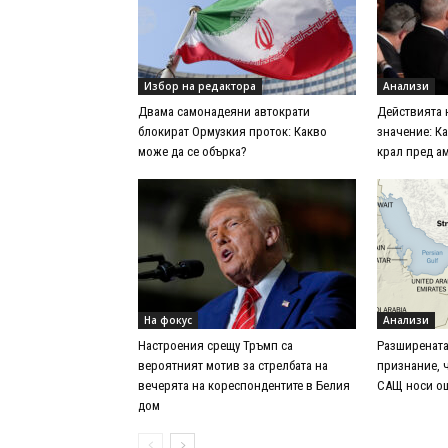
Избор на редактора
Анализи
Двама самонадеяни автократи
Действията 
блокират Ормузкия проток: Какво
значение: К
може да се обърка?
крал пред а
На фокус
Анализи
Настроения срещу Тръмп са
Разширената
вероятният мотив за стрелбата на
признание, 
вечерята на кореспондентите в Белия
САЩ носи ощ
дом