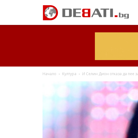
Начало
Култура
И Селин Дион отказа да пее 