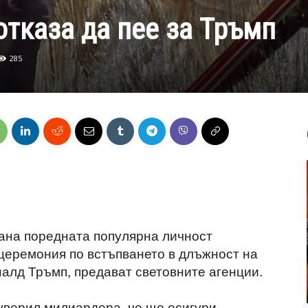
отказа да пее за Тръмп
285
ана поредната популярна личност
церемония по встъпването в длъжност на
алд Тръмп, предават световните агенции.
уверил милиардера, че ще осигури