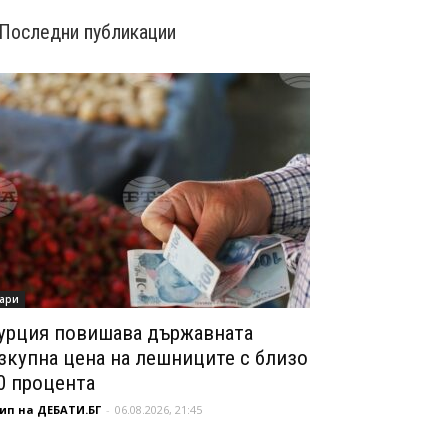
Последни публикации
ари
урция повишава държавната
зкупна цена на лешниците с близо
0 процента
ип на ДЕБАТИ.БГ
-
06.08.2026, 21:45