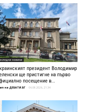
оследни новини
краинският президент Володимир
еленски ще пристигне на първо
фициално посещение в...
ип на ДЕБАТИ.БГ
-
06.08.2026, 21:34