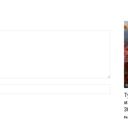
П
Т
и
3
Ек