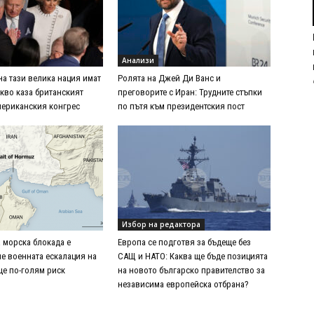
Анализи
на тази велика нация имат
Ролята на Джей Ди Ванс и
акво каза британският
преговорите с Иран: Трудните стъпки
мериканския конгрес
по пътя към президентския пост
Избор на редактора
 морска блокада е
Европа се подготвя за бъдеще без
че военната ескалация на
САЩ и НАТО: Каква ще бъде позицията
е по-голям риск
на новото българско правителство за
независима европейска отбрана?