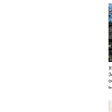
П
У
З
о
Ек