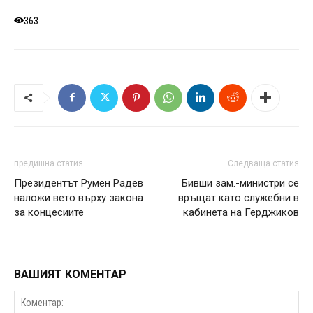
363
предишна статия
Следваща статия
Президентът Румен Радев
Бивши зам.-министри се
наложи вето върху закона
връщат като служебни в
за концесиите
кабинета на Герджиков
ВАШИЯТ КОМЕНТАР