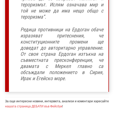
тероризмът. Ислям означава мир и
той не може да има нещо общо с
тероризма”.
Редица противници на Ердоган обаче
изразяват притеснения, че
конституционните промени ще
доведат до авторитарно управление.
От своя страна Ердоган изтъкна на
съвместната пресконференция, че
двамата с Меркел главно са
обсъждали положението в Сирия,
Ирак и Егейско море.
За още интересни новини, интервюта, анализи и коментари харесайте
нашата страница ДЕБАТИ във Фейсбук
!