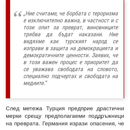
„Ние считаме, че борбата с тероризма
е изключително важна, в частност и с
този опит за преврат, виновниците
трябва да бъдат наказани. Ние
видяхме как турският народ се
изправи в защита на демокрацията и
демократичните ценности. Заявих, че
в този важен процес е приоритет да
се уважава свободата на словото,
специално подчертах и свободата на
медиите.”
След метежа Турция предприе драстични
мерки срещу предполагаеми поддръжници
на преврата. Германия изрази опасения, че