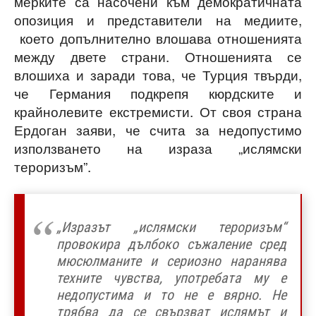
мерките са насочени към демократичната
опозиция и представители на медиите,
което допълнително влошава отношенията
между двете страни. Отношенията се
влошиха и заради това, че Турция твърди,
че Германия подкрепя кюрдските и
крайнолевите екстремисти. От своя страна
Ердоган заяви, че счита за недопустимо
използването на израза „ислямски
тероризъм”.
„Изразът „ислямски тероризъм“
провокира дълбоко съжаление сред
мюсюлманите и сериозно наранява
техните чувства, употребата му е
недопустима и то не е вярно. Не
трябва да се свързват ислямът и