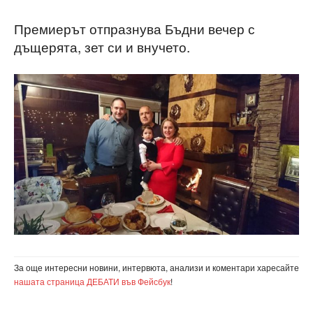
Премиерът отпразнува Бъдни вечер с
дъщерята, зет си и внучето.
За още интересни новини, интервюта, анализи и коментари харесайте
нашата страница ДЕБАТИ във Фейсбук
!