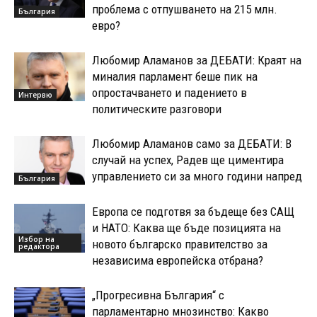
проблема с отпушването на 215 млн.
България
евро?
Любомир Аламанов за ДЕБАТИ: Краят на
миналия парламент беше пик на
опростачването и падението в
Интервю
политическите разговори
Любомир Аламанов само за ДЕБАТИ: В
случай на успех, Радев ще циментира
управлението си за много години напред
България
Европа се подготвя за бъдеще без САЩ
и НАТО: Каква ще бъде позицията на
Избор на
новото българско правителство за
редактора
независима европейска отбрана?
„Прогресивна България“ с
парламентарно мнозинство: Какво