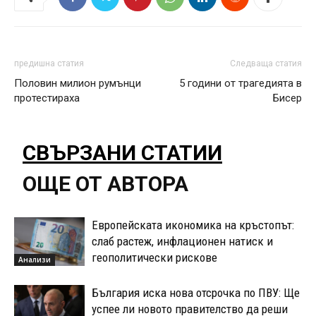
предишна статия
Следваща статия
Половин милион румънци
5 години от трагедията в
протестираха
Бисер
СВЪРЗАНИ СТАТИИ
ОЩЕ ОТ АВТОРА
Европейската икономика на кръстопът:
слаб растеж, инфлационен натиск и
геополитически рискове
Анализи
България иска нова отсрочка по ПВУ: Ще
успее ли новото правителство да реши