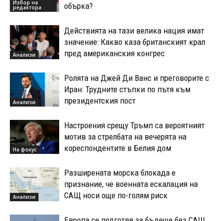
Избор на
обърка?
редактора
Действията на тази велика нация имат
значение: Какво каза британският крал
пред американския конгрес
Анализи
Ролята на Джей Ди Ванс и преговорите с
Иран: Трудните стъпки по пътя към
президентския пост
Анализи
Настроения срещу Тръмп са вероятният
мотив за стрелбата на вечерята на
кореспондентите в Белия дом
На фокус
Разширената морска блокада е
признание, че военната ескалация на
САЩ носи още по-голям риск
Анализи
Европа се подготвя за бъдеще без САЩ