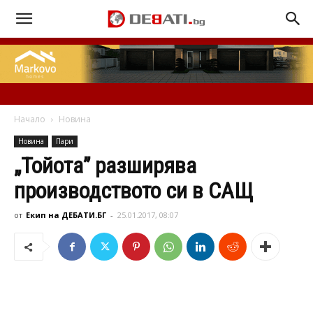
Начало
Новина
Новина
Пари
„Тойота” разширява
производството си в САЩ
от
Екип на ДЕБАТИ.БГ
-
25.01.2017, 08:07