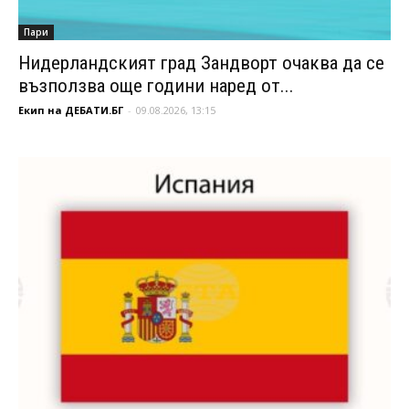
Пари
Нидерландският град Зандворт очаква да се
възползва още години наред от...
Екип на ДЕБАТИ.БГ
-
09.08.2026, 13:15