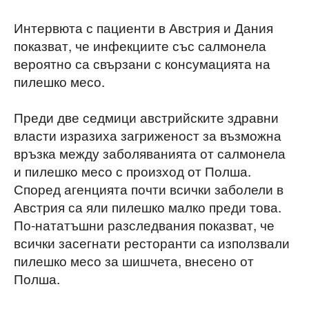
Интервюта с пациенти в Австрия и Дания
показват, че инфекциите със салмонела
вероятно са свързани с консумацията на
пилешко месо.
Преди две седмици австрийските здравни
власти изразиха загриженост за възможна
връзка между заболяванията от салмонела
и пилешкo месо с произход от Полша.
Според агенцията почти всички заболели в
Австрия са яли пилешко малко преди това.
По-нататъшни разследвания показват, че
всички засегнати ресторанти са използвали
пилешко месо за шишчета, внесено от
Полша.