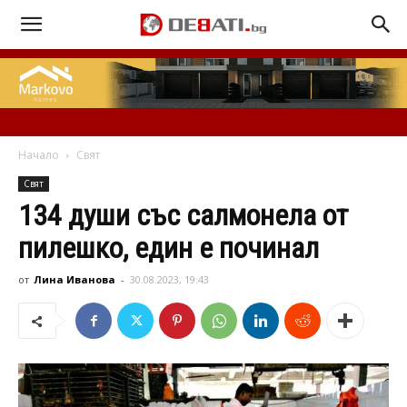
Начало
Свят
Свят
134 души със салмонела от
пилешко, един е починал
от
Лина Иванова
-
30.08.2023, 19:43