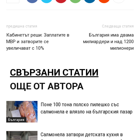
предишна статия
Следваща статия
Кабинетът реши: Заплатите в
България има двама
МВР и затворите се
милиардери и над 1200
увеличават с 10%
милионери
СВЪРЗАНИ СТАТИИ
ОЩЕ ОТ АВТОРА
Поне 100 тона полско пилешко със
салмонела е влязло на българския пазар
България
Салмонела затвори детската кухня в