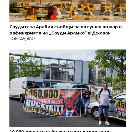
Саудитска Арабия съобщи за потушен пожар в
рафинерията на „Сауди Арамко“ в Джазан
09.08.2026, 07:31
10 000 души се събраха в германския град