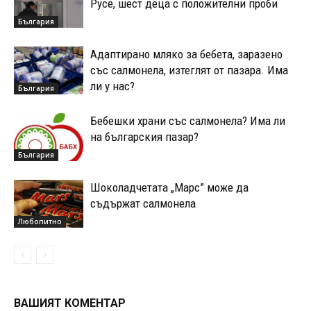
Русе, шест деца с положителни проби
България
Адаптирано мляко за бебета, заразено
със салмонела, изтеглят от пазара. Има
ли у нас?
България
Бебешки храни със салмонела? Има ли
на българския пазар?
България
Шоколадчетата „Марс” може да
съдържат салмонела
Любопитно
ВАШИЯТ КОМЕНТАР