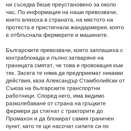
ни съседка беше преустановено за около
час. По информация на наши превозвачи,
които влязоха в страната, на мястото на
протеста е пристигнала жандармерия, която
е отблъснала фермерите и машините.
Българските превозвачи, които заплашиха с
контраблокада и пълно затваряне на
границата смятат, че това е провокация към
тях. Засега те няма да предприемат никакви
действия, каза Александър Стамболийски от
Съюза на българските транспортни
работници. Според него, има видимо
разколебаване от страна на гръцките
фермери да стигнат с тракторите до
Промахон и да блокират самия граничен
пункт, като те ще насочат силите си по