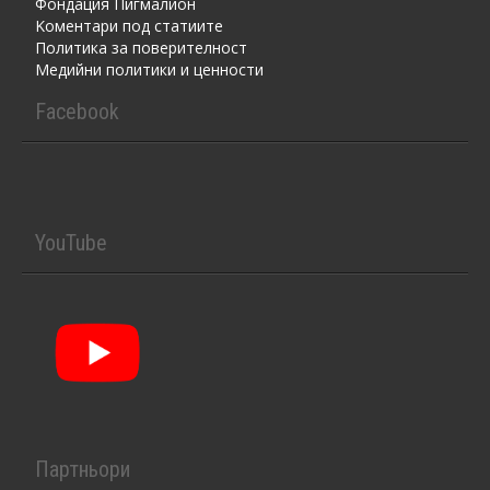
Фондация Пигмалион
Kоментaри под статиите
Политика за поверителност
Медийни политики и ценности
Facebook
YouTube
Партньори