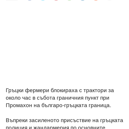
Гръцки фермери блокираха с трактори за
около час в събота граничния пункт при
Промахон на българо-гръцката граница.
Въпреки засиленото присъствие на гръцката
полиция и жандармерия по основните