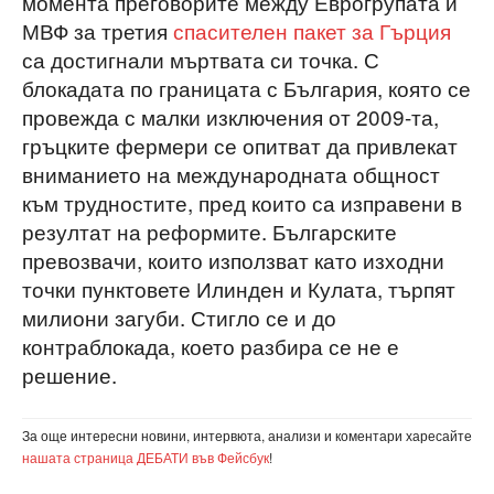
момента преговорите между Еврогрупата и
МВФ за третия
спасителен пакет за Гърция
са достигнали мъртвата си точка. С
блокадата по границата с България, която се
провежда с малки изключения от 2009-та,
гръцките фермери се опитват да привлекат
вниманието на международната общност
към трудностите, пред които са изправени в
резултат на реформите. Българските
превозвачи, които използват като изходни
точки пунктовете Илинден и Кулата, търпят
милиони загуби. Стигло се и до
контраблокада, което разбира се не е
решение.
За още интересни новини, интервюта, анализи и коментари харесайте
нашата страница ДЕБАТИ във Фейсбук
!