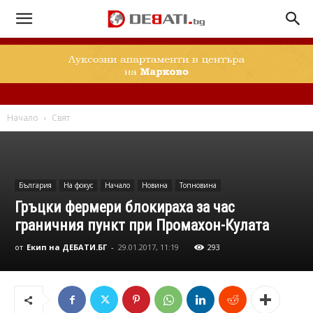
Начало
Свят
България
На фокус
Начало
Новина
Топновина
Гръцки фермери блокираха за час
граничния пункт при Промахон-Кулата
от
Екип на ДЕБАТИ.БГ
-
29.01.2017, 11:19
293