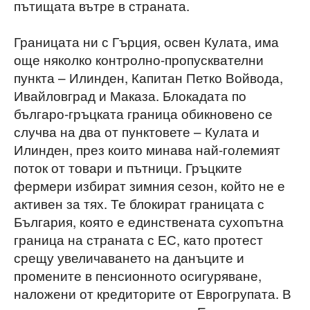
пътищата вътре в страната.
Границата ни с Гърция, освен Кулата, има
още няколко контролно-пропусквателни
пункта – Илинден, Капитан Петко Войвода,
Ивайловград и Маказа. Блокадата по
българо-гръцката граница обикновено се
случва на два от пунктовете – Кулата и
Илинден, през които минава най-големият
поток от товари и пътници. Гръцките
фермери избират зимния сезон, който не е
активен за тях. Те блокират границата с
България, която е единствената сухопътна
граница на страната с ЕС, като протест
срещу увеличаването на данъците и
промените в пенсионното осигуряване,
наложени от кредиторите от Еврогрупата. В