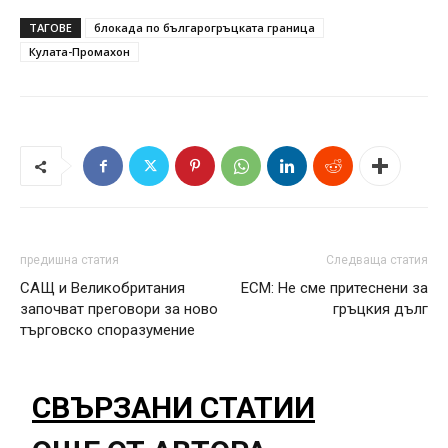
ТАГОВЕ
блокада по българогръцката граница
Кулата-Промахон
предишна статия
Следваща статия
САЩ и Великобритания
ЕСМ: Не сме притеснени за
започват преговори за ново
гръцкия дълг
търговско споразумение
СВЪРЗАНИ СТАТИИ