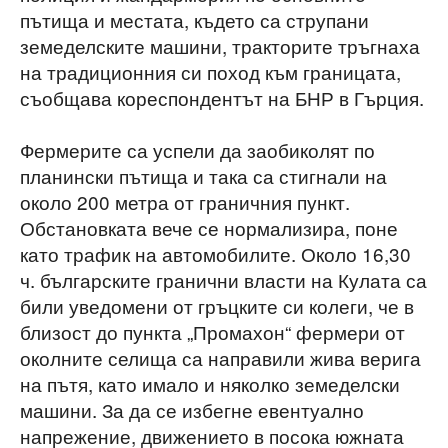
пътища и местата, където са струпани
земеделските машини, тракторите тръгнаха
на традиционния си поход към границата,
съобщава кореспондентът на БНР в Гърция.
Фермерите са успели да заобиколят по
планински пътища и така са стигнали на
около 200 метра от граничния пункт.
Обстановката вече се нормализира, поне
като трафик на автомобилите. Около 16,30
ч. българските гранични власти на Кулата са
били уведомени от гръцките си колеги, че в
близост до пункта „Промахон“ фермери от
околните селища са направили жива верига
на пътя, като имало и няколко земеделски
машини. За да се избегне евентуално
напрежение, движението в посока южната