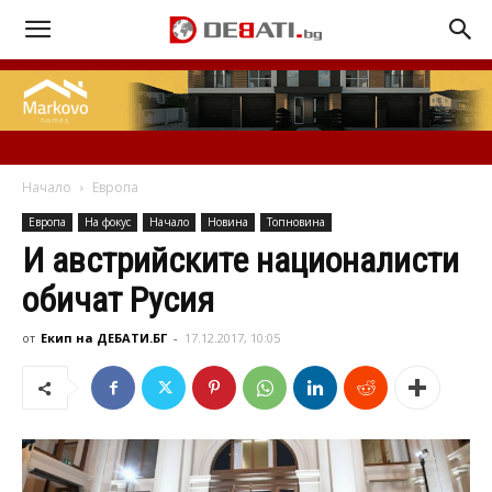
Начало
Европа
Европа
На фокус
Начало
Новина
Топновина
И австрийските националисти
обичат Русия
от
Екип на ДЕБАТИ.БГ
-
17.12.2017, 10:05