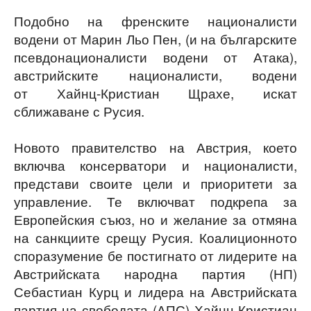
Подобно на френските националисти
водени от Марин Льо Пен, (и на българските
псевдонационалисти водени от Атака),
австрийските националисти, водени
от Хайнц-Кристиан Щрахе, искат
сближаване с Русия.
Новото правителство на Австрия, което
включва консерватори и националисти,
представи своите цели и приоритети за
управление. Те включват подкрепа за
Европейския съюз, но и желание за отмяна
на санкциите срещу Русия. Коалиционното
споразумение бе постигнато от лидерите на
Австрийската народна партия (НП)
Себастиан Курц и лидера на Австрийската
партия на свободата (АПС) Хайнц-Кристиан