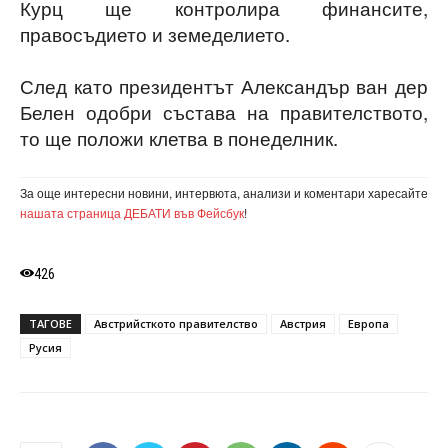
Курц ще контролира финансите,
правосъдието и земеделието.
След като президентът Александър ван дер
Белен одобри състава на правителството,
то ще положи клетва в понеделник.
За още интересни новини, интервюта, анализи и коментари харесайте
нашата страница ДЕБАТИ във Фейсбук
!
426
ТАГОВЕ
Австрийсткото правителство
Австрия
Европа
Русия