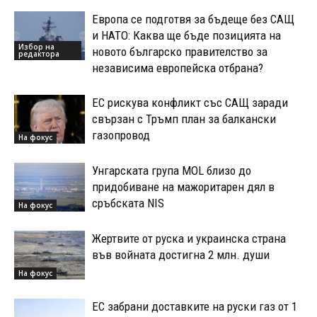
Европа се подготвя за бъдеще без САЩ
и НАТО: Каква ще бъде позицията на
Избор на
новото българско правителство за
редактора
независима европейска отбрана?
ЕС рискува конфликт със САЩ заради
свързан с Тръмп план за балкански
газопровод
На фокус
Унгарската група MOL близо до
придобиване на мажоритарен дял в
сръбската NIS
На фокус
Жертвите от руска и украинска страна
във войната достигна 2 млн. души
На фокус
ЕС забрани доставките на руски газ от 1