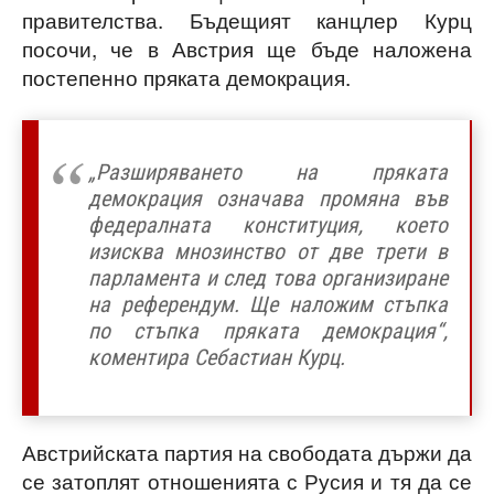
правителства. Бъдещият канцлер Курц
посочи, че в Австрия ще бъде наложена
постепенно пряката демокрация.
„Разширяването на пряката
демокрация означава промяна във
федералната конституция, което
изисква мнозинство от две трети в
парламента и след това организиране
на референдум. Ще наложим стъпка
по стъпка пряката демокрация“,
коментира Себастиан Курц.
Австрийската партия на свободата държи да
се затоплят отношенията с Русия и тя да се