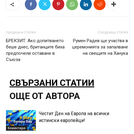
предишна статия
Следваща статия
БРЕКЗИТ: Ако допитването
Румен Радев ще участва в
беше днес, британците биха
церемонията за запалване
предпочели оставане в
на свещите на Ханука
Съюза
СВЪРЗАНИ СТАТИИ
ОЩЕ ОТ АВТОРА
Честит Ден на Европа на всички
истински европейци!
Коментари