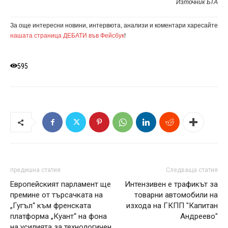
Източник БТА
За още интересни новини, интервюта, анализи и коментари харесайте
нашата страница ДЕБАТИ във Фейсбук
!
595
предишна статия
Следваща статия
Европейският парламент ще
Интензивен е трафикът за
премине от търсачката на
товарни автомобили на
„Гугъл“ към френската
изхода на ГКПП "Капитан
платформа „Куант“ на фона
Андреево"
на усилията за технологичен