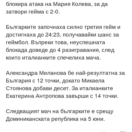
блокира атака на Мария Колева, за да
затвори гейма с 2-0.
Българките започнаха силно третия гейм и
достигнаха до 24:23, получавайки шанс за
геймбол. Въпреки това, неуспешната
блокада доведе до 4 разигравания, след
които италианките спечелиха мача.
Александра Миланова бе най-резултатна за
България с 12 точки, докато Микаела
Стоянова добави десет. За италианките
Екатерина Антропова завърши с 14 точки.
Следващият мач на българките е срещу
Доминиканската република на 5 юни.