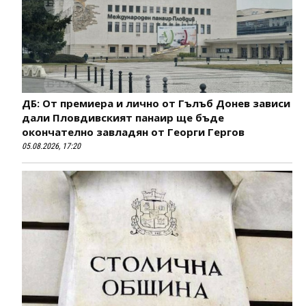
ДБ: От премиера и лично от Гълъб Донев зависи
дали Пловдивският панаир ще бъде
окончателно завладян от Георги Гергов
05.08.2026, 17:20