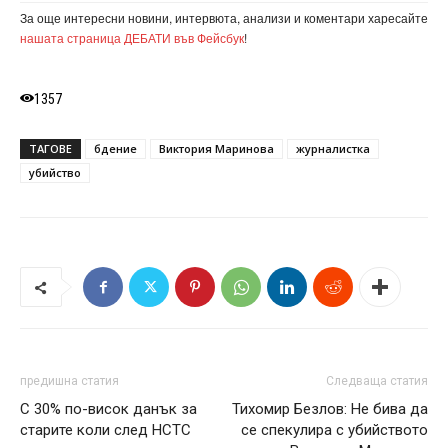
За още интересни новини, интервюта, анализи и коментари харесайте
нашата страница ДЕБАТИ във Фейсбук
!
1357
ТАГОВЕ
бдение
Виктория Маринова
журналистка
убийство
предишна статия
Следваща статия
С 30% по-висок данък за
Тихомир Безлов: Не бива да
старите коли след НСТС
се спекулира с убийството