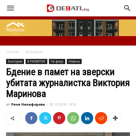
Начало
България
България
В РАЗВИТИЕ
На фокус
Новина
Бдение в памет на зверски
убитата журналистка Виктория
Маринова
от
Рени Никифорова
-
08.10.2018, 14:52