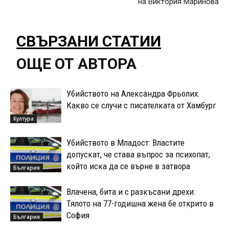
на Виктория Маринова
СВЪРЗАНИ СТАТИИ
ОЩЕ ОТ АВТОРА
Убийството на Александра Фрьолих:
Какво се случи с писателката от Хамбург
Култура
Убийството в Младост: Властите
допускат, че става въпрос за психопат,
който иска да се върне в затвора
България
Влачена, бита и с разкъсани дрехи:
Тялото на 77-годишна жена бе открито в
София
България