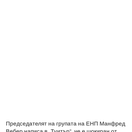
Председателят на групата на ЕНП Манфред
Вебер написа в „Туитър“, че е шокиран от