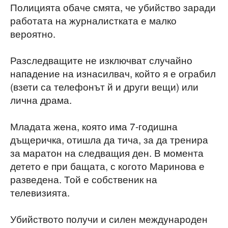
Полицията обаче смята, че убийство заради
работата на журналистката е малко
вероятно.
Разследващите не изключват случайно
нападение на изнасилвач, който я е ограбил
(взети са телефонът й и други вещи) или
лична драма.
Младата жена, която има 7-годишна
дъщеричка, отишла да тича, за да тренира
за маратон на следващия ден. В момента
детето е при бащата, с когото Маринова е
разведена. Той е собственик на
телевизията.
Убийството получи и силен международен