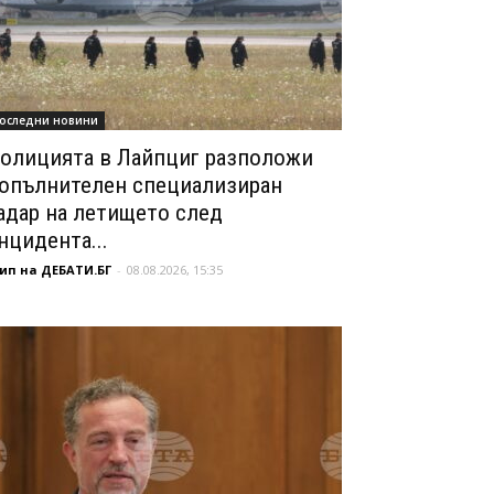
оследни новини
олицията в Лайпциг разположи
опълнителен специализиран
адар на летището след
нцидента...
ип на ДЕБАТИ.БГ
-
08.08.2026, 15:35