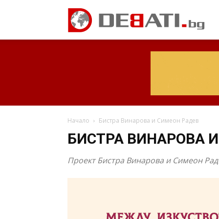
Начало
Бистра Винарова и Симеон Радев
БИСТРА ВИНАРОВА И
Проект Бистра Винарова и Симеон Рад