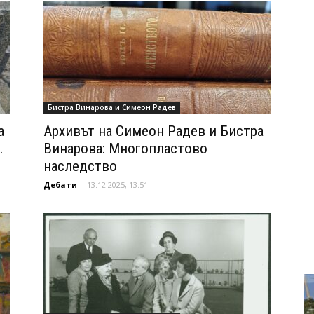
Бистра Винарова и Симеон Радев
а
Архивът на Симеон Радев и Бистра
.
Винарова: Многопластово
наследство
Дебати
-
13.12.2025, 13:51