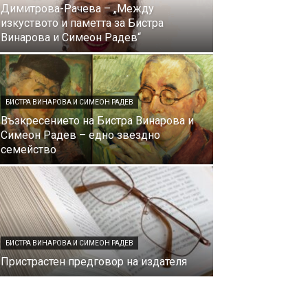
Димитрова-Рачева – „Между
изкуството и паметта за Бистра
Винарова и Симеон Радев“
БИСТРА ВИНАРОВА И СИМЕОН РАДЕВ
Възкресението на Бистра Винарова и
Симеон Радев – едно звездно
семейство
БИСТРА ВИНАРОВА И СИМЕОН РАДЕВ
Пристрастен предговор на издателя