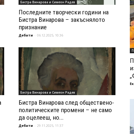
Бистра Винарова и Симеон Радев
Последните творчески години на
Бистра Винарова – закъснялото
признание
Дебати
-
06.12.2025, 10:36
П
П
и
„
Ек
Бистра Винарова и Симеон Радев
а
Бистра Винарова след обществено-
политическите промени – не само
да оцелееш, но...
Дебати
-
29.11.2025, 11:37