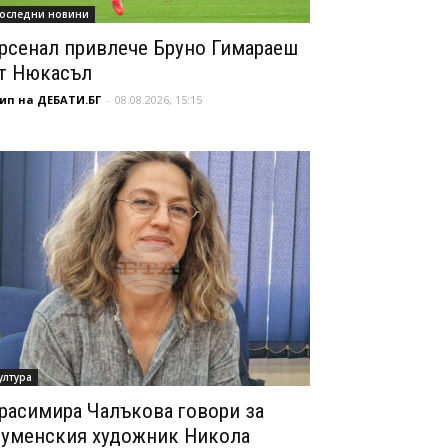
оследни новини
рсенал привлече Бруно Гимараеш
т Нюкасъл
ип на ДЕБАТИ.БГ
-
08.08.2026, 15:15
ултура
расимира Чалъкова говори за
уменския художник Никола