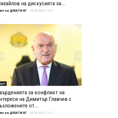
ихайлов на дискусията за...
ип на ДЕБАТИ.БГ
-
08.08.2026, 15:01
ари
върденията за конфликт на
нтереси на Димитър Главчев с
ъзложените от...
ип на ДЕБАТИ.БГ
-
08.08.2026, 13:11