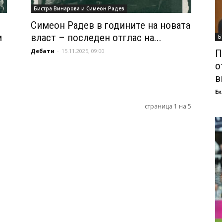
Бистра Винарова и Симеон Радев
Симеон Радев в годините на новата
м
власт – последен отглас на...
Б
Дебати
-
15.11.2025, 09:00
П
о
в
Ек
страница 1 на 5