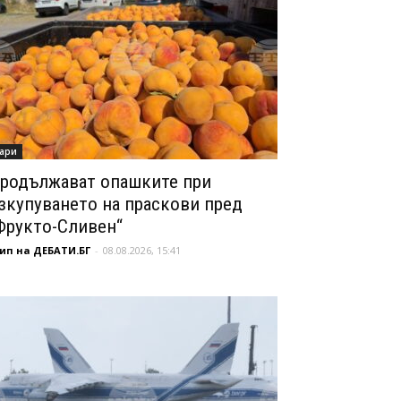
ари
родължават опашките при
зкупуването на праскови пред
Фрукто-Сливен“
ип на ДЕБАТИ.БГ
-
08.08.2026, 15:41