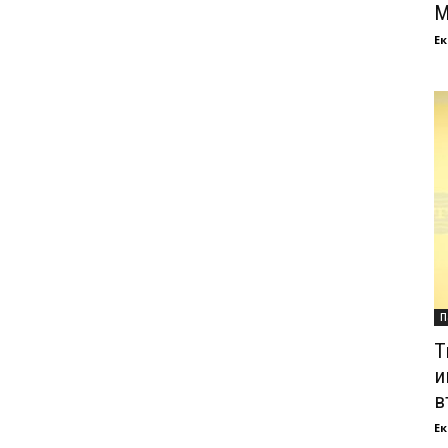
М
Ек
П
Т
и
в
Ек