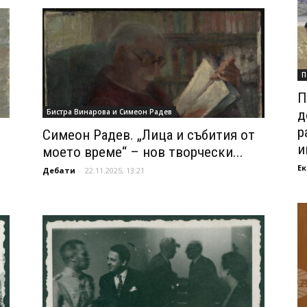
П
П
Бистра Винарова и Симеон Радев
д
р
Симеон Радев. „Лица и събития от
и
моето време“ – нов творчески...
Ек
Дебати
-
22.11.2025, 13:21