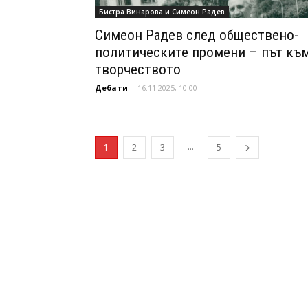
Бистра Винарова и Симеон Радев
Симеон Радев след обществено-
политическите промени – път къ
творчеството
Дебати
-
16.11.2025, 10:00
...
1
2
3
5