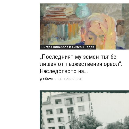
Бистра Винарова и Симеон Радев
„Последният му земен път бе
лишен от тържествения ореол“:
Наследството на...
Дебати
-
23.11.2025, 12:49