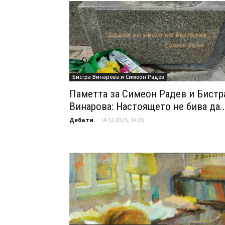
Бистра Винарова и Симеон Радев
Паметта за Симеон Радев и Бистр
Винарова: Настоящето не бива да..
Дебати
-
14.12.2025, 14:26