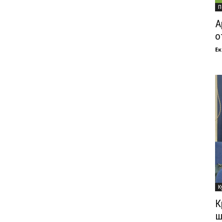
П
А
о
Ек
К
К
ш