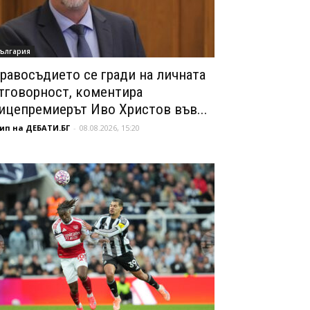
ългария
равосъдието се гради на личната
тговорност, коментира
ицепремиерът Иво Христов във...
ип на ДЕБАТИ.БГ
-
08.08.2026, 15:20