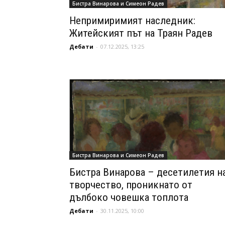
Бистра Винарова и Симеон Радев
Непримиримият наследник:
Житейският път на Траян Радев
Дебати
-
07.12.2025, 13:25
Бистра Винарова и Симеон Радев
Бистра Винарова – десетилетия н
творчество, проникнато от
дълбоко човешка топлота
Дебати
-
30.11.2025, 10:00