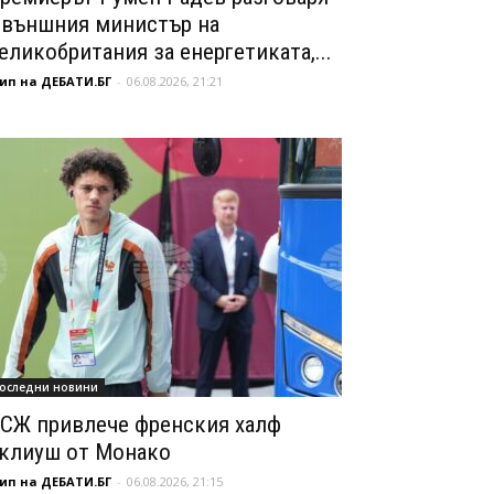
 външния министър на
еликобритания за енергетиката,...
ип на ДЕБАТИ.БГ
-
06.08.2026, 21:21
оследни новини
СЖ привлече френския халф
клиуш от Монако
ип на ДЕБАТИ.БГ
-
06.08.2026, 21:15