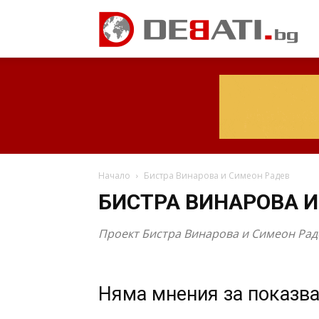
Начало
Бистра Винарова и Симеон Радев
БИСТРА ВИНАРОВА И
Проект Бистра Винарова и Симеон Рад
Няма мнения за показв