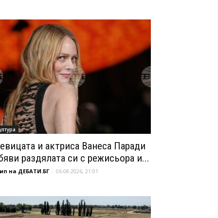
ултура
евицата и актриса Ванеса Паради
бяви раздялата си с режисьора и...
ип на ДЕБАТИ.БГ
-
06.08.2026, 21:01