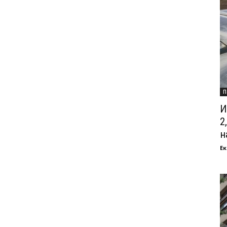
П
И
2
на
Ек