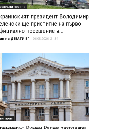
оследни новини
краинският президент Володимир
еленски ще пристигне на първо
фициално посещение в...
ип на ДЕБАТИ.БГ
-
06.08.2026, 21:34
ългария
ремиерът Румен Радев разговаря