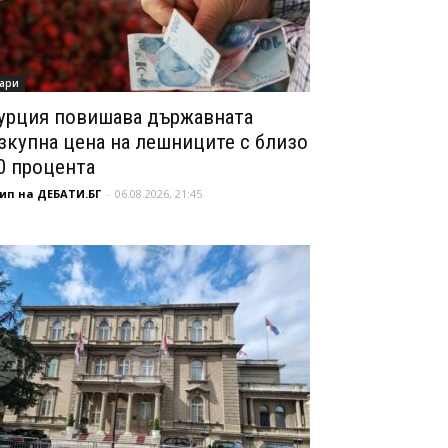
ари
урция повишава държавната
зкупна цена на лешниците с близо
0 процента
ип на ДЕБАТИ.БГ
-
06.08.2026, 21:45