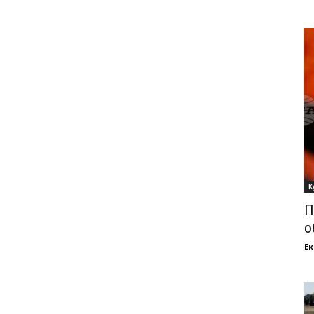
К
П
о
Ек