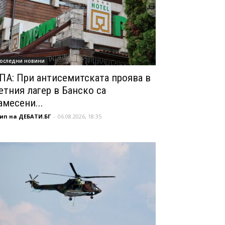
оследни новини
ПА: При антисемитската проява в
етния лагер в Банско са
амесени...
ип на ДЕБАТИ.БГ
-
06.08.2026, 18:35