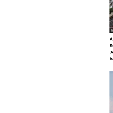
П
А
л
з
Ек