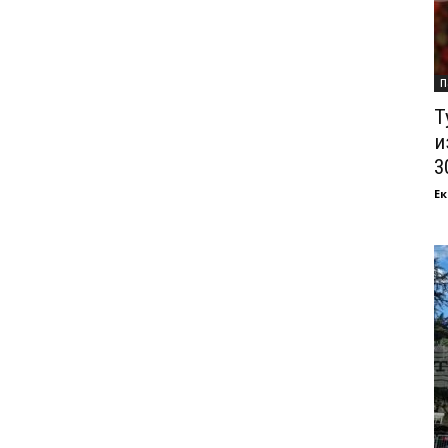
П
Т
и
3
Ек