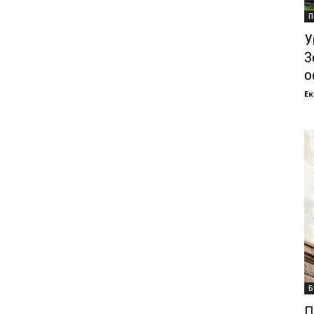
П
У
З
о
Ек
Б
П