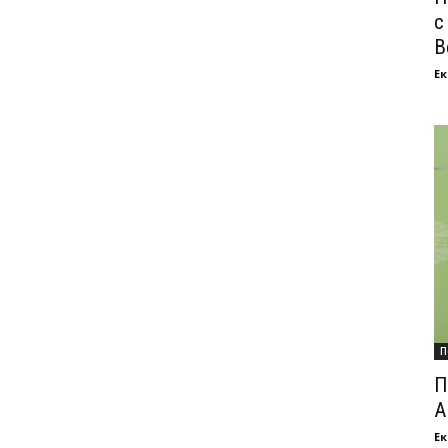
с
В
Ек
П
П
А
Ек