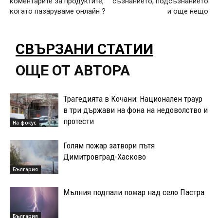
коментарите за продуктите,
съзнанието, подсъзнанието
когато пазаруваме онлайн ?
и още нещо
СВЪРЗАНИ СТАТИИ
ОЩЕ ОТ АВТОРА
Трагедията в Кочани: Национален траур
в три държави на фона на недоволство и
протести
На фокус
Голям пожар затвори пътя
Димитровград-Хасково
България
Мълния подпали пожар над село Пастра
България