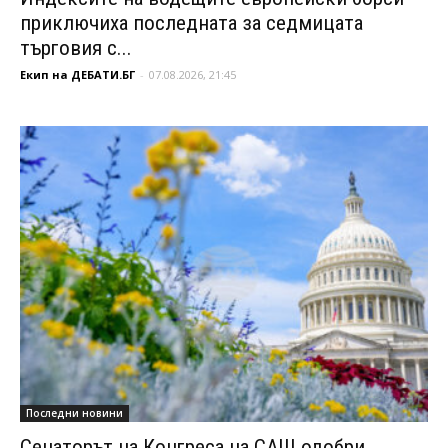
приключиха последната за седмицата
търговия с...
Екип на ДЕБАТИ.БГ
-
07.08.2026, 21:45
Последни новини
Сенаторът на Конгреса на САЩ одобри