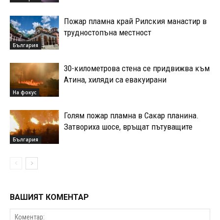
Пожар пламна край Рилския манастир в
трудностопъна местност
България
30-километрова стена се придвижва към
Атина, хиляди са евакуирани
На фокус
Голям пожар пламна в Сакар планина.
Затвориха шосе, връщат пътуващите
България
ВАШИЯТ КОМЕНТАР