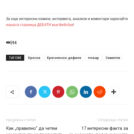
За още интересни новини, интервюта, анализи и коментари харесайте
нашата страница ДЕБАТИ във Фейсбук
!
594
ТАГОВЕ
Кресна
Кресненско дефиле
пожар
Симитли
предишна статия
Следваща статия
Как „правилно“ да четем
17 интересни факта за