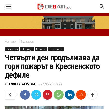
Начало
България
България
На фокус
Новина
Топновина
Четвърти ден продължава да
гори пожарът в Кресненското
дефиле
от
Екип на ДЕБАТИ.БГ
-
27.08.2017, 10:22