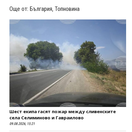
Още от:
България
,
Топновина
Шест екипа гасят пожар между сливенските
села Селиминово и Гавраилово
09.08.2026, 15:21