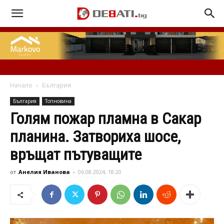
Начало
България
България
Топновина
Голям пожар пламна в Сакар
планина. Затвориха шосе,
връщат пътуващите
от
Анелия Иванова
-
06.08.2024, 18:20