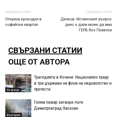
предишна статия
Следваща статия
Откриха крокодил в
Денков: Истинският въпрос
софийски квартал
днес е дали може да има
ГЕРБ без Пеевски
СВЪРЗАНИ СТАТИИ
ОЩЕ ОТ АВТОРА
Трагедията в Кочани: Национален траур
в три държави на фона на недоволство и
протести
На фокус
Голям пожар затвори пътя
Димитровград-Хасково
България