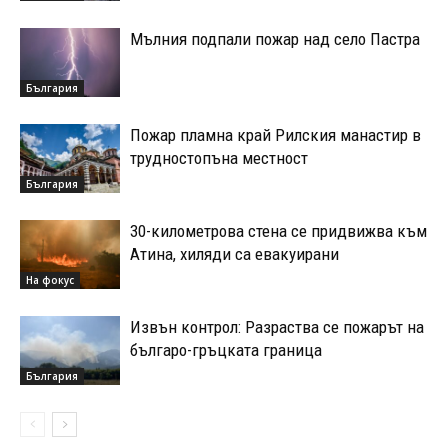
Мълния подпали пожар над село Пастра
България
Пожар пламна край Рилския манастир в
трудностопъна местност
България
30-километрова стена се придвижва към
Атина, хиляди са евакуирани
На фокус
Извън контрол: Разраства се пожарът на
българо-гръцката граница
България