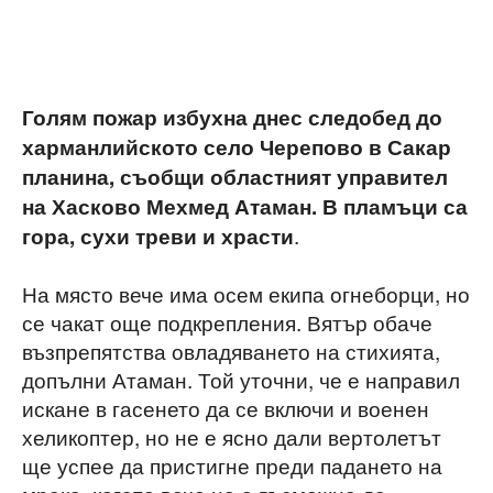
Голям пожар избухна днес следобед до
харманлийското село Черепово в Сакар
планина, съобщи областният управител
на Хасково Мехмед Атаман. В пламъци са
.
гора, сухи треви и храсти
На място вече има осем екипа огнеборци, но
се чакат още подкрепления. Вятър обаче
възпрепятства овладяването на стихията,
допълни Атаман. Той уточни, че е направил
искане в гасенето да се включи и военен
хеликоптер, но не е ясно дали вертолетът
ще успее да пристигне преди падането на