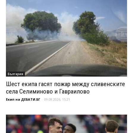
България
Шест екипа гасят пожар между сливенските
села Селиминово и Гавраилово
Екип на ДЕБАТИ.БГ
-
09.08.2026, 15:21