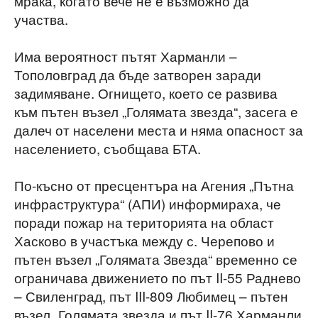
мрака, когато вече не е възможно да
участва.
Има вероятност пътят Харманли –
Тополовград да бъде затворен заради
задимяване. Огнището, което се развива
към пътен възел „Голямата звезда“, засега е
далеч от населени места и няма опасност за
населението, съобщава БТА.
По-късно от пресцентъра на Агения „Пътна
инфраструктура“ (АПИ) информираха, че
поради пожар на територията на област
Хасково в участъка между с. Черепово и
пътен възел „Голямата Звезда“ временно се
ограничава движението по път II-55 Раднево
– Свиленград, път III-809 Любимец – пътен
възел „Голямата звезда и път II-76 Харманли