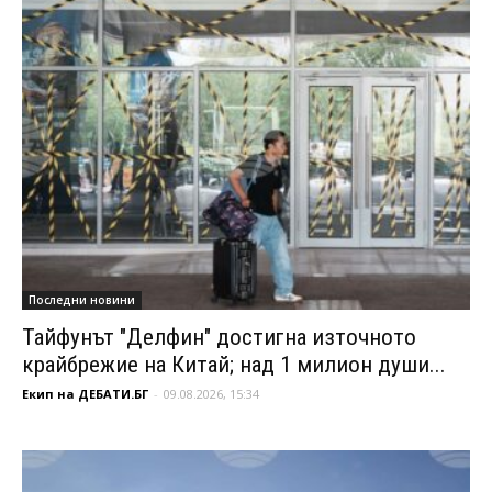
Последни новини
Тайфунът "Делфин" достигна източното
крайбрежие на Китай; над 1 милион души...
Екип на ДЕБАТИ.БГ
-
09.08.2026, 15:34