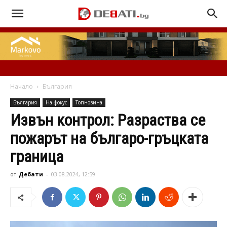
Начало
България
България
На фокус
Топновина
Извън контрол: Разраства се
пожарът на българо-гръцката
граница
от
Дебати
-
03.08.2024, 12:59