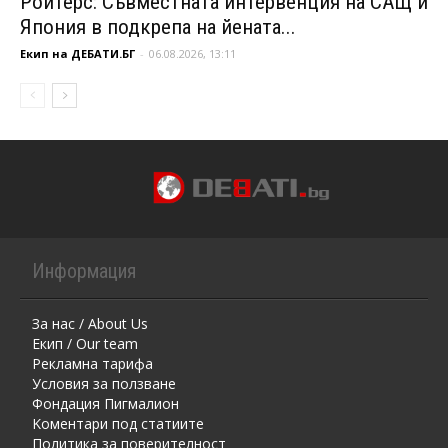
Ройтерс: Съвместната интервенция на САЩ и
Япония в подкрепа на йената...
Екип на ДЕБАТИ.БГ
-
06.08.2026, 13:11
Информация
За нас / About Us
Екип / Our team
Рекламна тарифа
Условия за ползване
Фондация Пигмалион
Kоментaри под статиите
Политика за поверителност