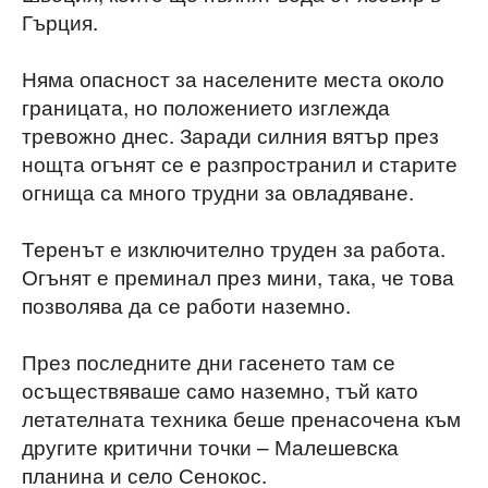
Гърция.
Няма опасност за населените места около
границата, но положението изглежда
тревожно днес. Заради силния вятър през
нощта огънят се е разпространил и старите
огнища са много трудни за овладяване.
Теренът е изключително труден за работа.
Огънят е преминал през мини, така, че това
позволява да се работи наземно.
През последните дни гасенето там се
осъществяваше само наземно, тъй като
летателната техника беше пренасочена към
другите критични точки – Малешевска
планина и село Сенокос.