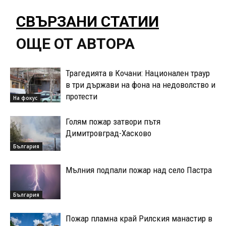
СВЪРЗАНИ СТАТИИ
ОЩЕ ОТ АВТОРА
Трагедията в Кочани: Национален траур
в три държави на фона на недоволство и
протести
На фокус
Голям пожар затвори пътя
Димитровград-Хасково
България
Мълния подпали пожар над село Пастра
България
Пожар пламна край Рилския манастир в