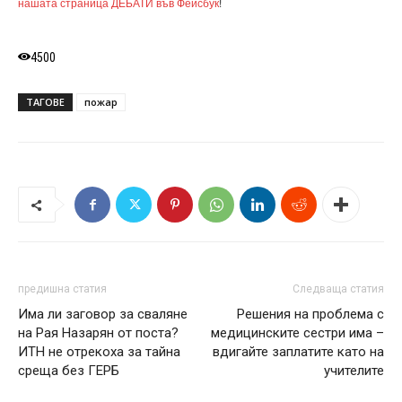
нашата страница ДЕБАТИ във Фейсбук
!
4500
ТАГОВЕ
пожар
предишна статия
Следваща статия
Има ли заговор за сваляне
Решения на проблема с
на Рая Назарян от поста?
медицинските сестри има –
ИТН не отрекоха за тайна
вдигайте заплатите като на
среща без ГЕРБ
учителите