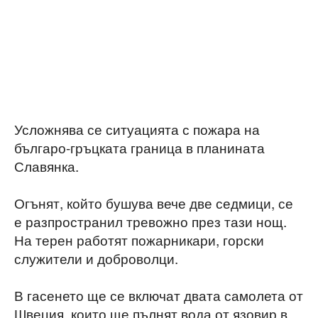
Усложнява се ситуацията с пожара на
българо-гръцката граница в планината
Славянка.
Огънят, който бушува вече две седмици, се
е разпространил тревожно през тази нощ.
На терен работят пожарникари, горски
служители и доброволци.
В гасенето ще се включат двата самолета от
Швеция, които ще пълнят вода от язовир в