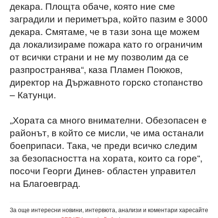
декара. Площта обаче, която ние сме
заградили и периметъра, който пазим е 3000
декара. Смятаме, че в тази зона ще можем
да локализираме пожара като го ограничим
от всички страни и не му позволим да се
разпространява“, каза Пламен Поюков,
директор на Държавното горско стопанство
– Катунци.
„Хората са много внимателни. Обезопасен е
районът, в който се мисли, че има останали
боеприпаси. Така, че преди всичко следим
за безопасността на хората, които са горе“,
посочи Георги Динев- областен управител
на Благоевград.
За още интересни новини, интервюта, анализи и коментари харесайте