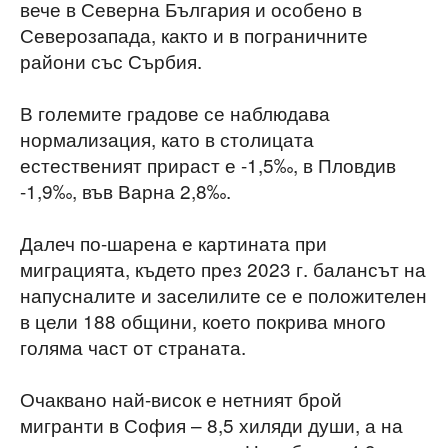
вече в Северна България и особено в
Северозапада, както и в пограничните
райони със Сърбия.
В големите градове се наблюдава
нормализация, като в столицата
естественият прираст е -1,5‰, в Пловдив
-1,9‰, във Варна 2,8‰.
Далеч по-шарена е картината при
миграцията, където през 2023 г. балансът на
напусналите и заселилите се е положителен
в цели 188 общини, което покрива много
голяма част от страната.
Очаквано най-висок е нетният брой
мигранти в София – 8,5 хиляди души, а на