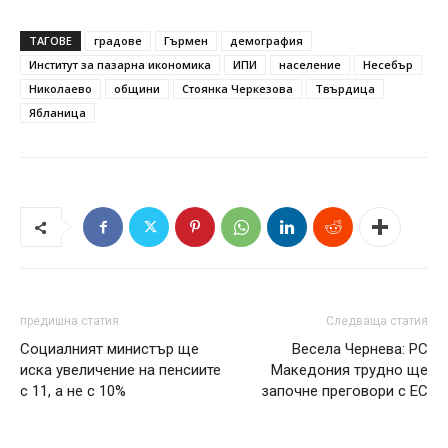
ТАГОВЕ
градове
Гърмен
демография
Институт за пазарна икономика
ИПИ
население
Несебър
Николаево
общини
Стоянка Черкезова
Твърдица
Ябланица
предишна статия
Следваща статия
Социалният министър ще
Весела Чернева: РС
иска увеличение на пенсиите
Македония трудно ще
с 11, а не с 10%
започне преговори с ЕС