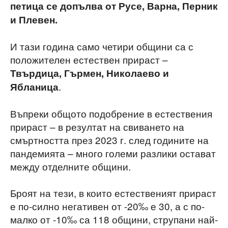
петица се допълва от Русе, Варна, Перник
и Плевен.
И тази година само четири общини са с
положителен естествен прираст –
Твърдица, Гърмен, Николаево и
.
Ябланица
Въпреки общото подобрение в естествения
прираст – в резултат на свиването на
смъртността през 2023 г. след годините на
пандемията – много големи разлики остават
между отделните общини.
Броят на тези, в които естественият прираст
е по-силно негативен от -20‰ е 30, а с по-
малко от -10‰ са 118 общини, струпани най-