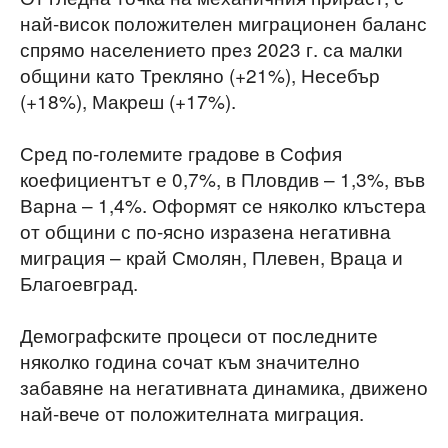
най-висок положителен миграционен баланс
спрямо населението през 2023 г. са малки
общини като Трекляно (+21%), Несебър
(+18%), Макреш (+17%).
Сред по-големите градове в София
коефициентът е 0,7%, в Пловдив – 1,3%, във
Варна – 1,4%. Оформят се няколко клъстера
от общини с по-ясно изразена негативна
миграция – край Смолян, Плевен, Враца и
Благоевград.
Демографските процеси от последните
няколко година сочат към значително
забавяне на негативната динамика, движено
най-вече от положителната миграция.