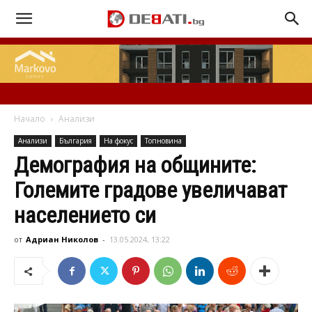
Начало
Анализи
Анализи
България
На фокус
Топновина
Демография на общините:
Големите градове увеличават
населението си
от
Адриан Николов
-
13.05.2024, 13:22