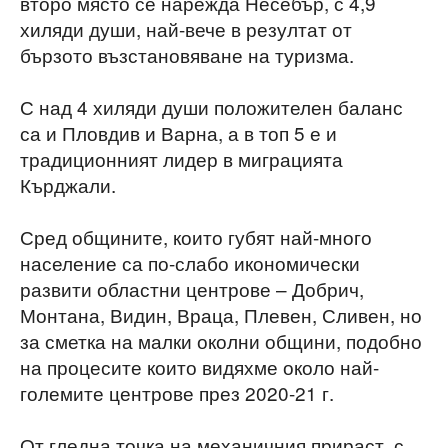
второ място се нарежда Несебър, с 4,9
хиляди души, най-вече в резултат от
бързото възстановяване на туризма.
С над 4 хиляди души положителен баланс
са и Пловдив и Варна, а в топ 5 е и
традиционният лидер в миграцията
Кърджали.
Сред общините, които губят най-много
население са по-слабо икономически
развити областни центрове – Добрич,
Монтана, Видин, Враца, Плевен, Сливен, но
за сметка на малки околни общини, подобно
на процесите които видяхме около най-
големите центрове през 2020-21 г.
От гледна точка на механичния прираст, с