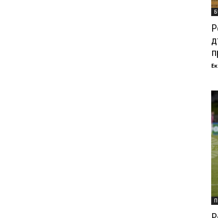
Б
Р
д
п
Ек
П
Р