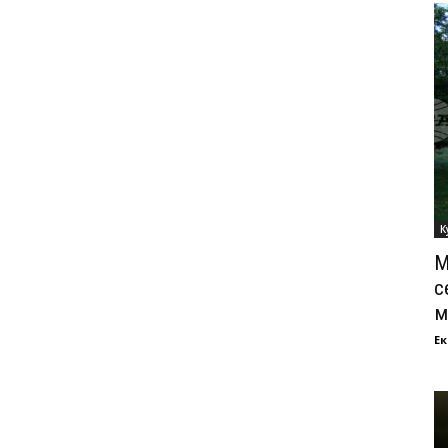
К
М
с
м
Ек