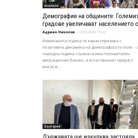
Анализи
Демография на общините: Големи
градове увеличават населението 
Адриан Николов
-
13.05.2024, 13:22
Изминалата година се характеризира с
позитивна динамика на демографското поле – 
поредна година страната има положителен
миграционен баланс, а естественият прираст
влезе в...
България
Държавата ще изкупува застояла