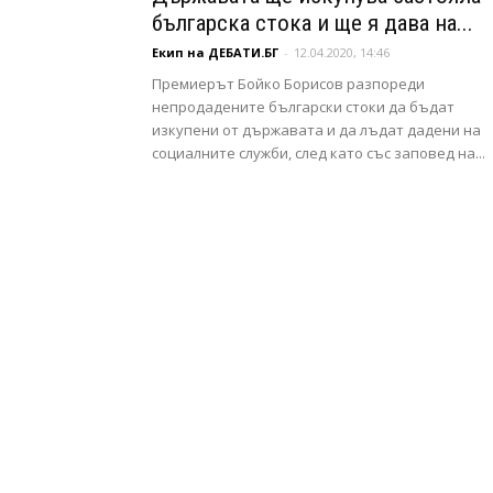
българска стока и ще я дава на...
Екип на ДЕБАТИ.БГ
-
12.04.2020, 14:46
Премиерът Бойко Борисов разпореди
непродадените български стоки да бъдат
изкупени от държавата и да лъдат дадени на
социалните служби, след като със заповед на...