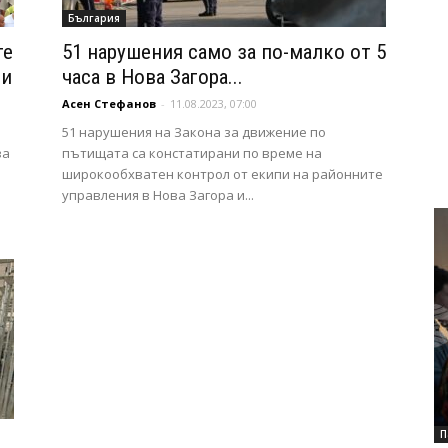
България
те
51 нарушения само за по-малко от 5
си
часа в Нова Загора...
Асен Стефанов
-
11.08.2023, 07:00
51 нарушения на Закона за движение по
за
пътищата са констатирани по време на
широкообхватен контрол от екипи на районните
управления в Нова Загора и...
П