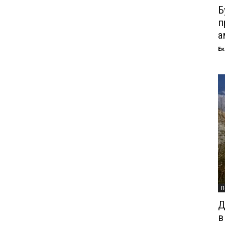
Б
п
а
Ек
П
Д
в