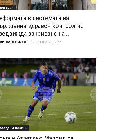
ългария
еформата в системата на
ържавния здравен контрол не
редвижда закриване на...
ип на ДЕБАТИ.БГ
-
05.08.2026, 21:21
оследни новини
ома и Атлетико Мадрид са