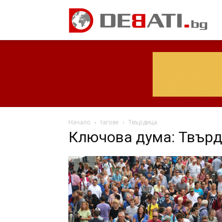
Начало
тагове
Твърдица
Ключова дума: Твър