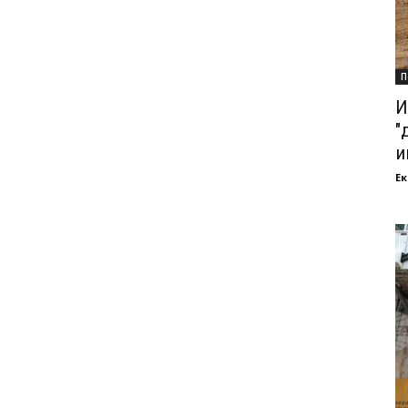
П
И
"
и
Ек