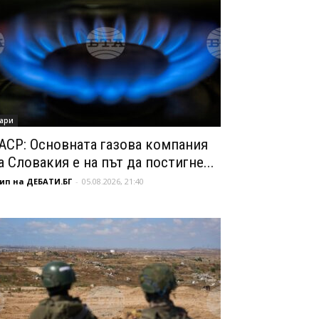
ари
АСР: Основната газова компания
а Словакия е на път да постигне...
ип на ДЕБАТИ.БГ
-
05.08.2026, 21:40