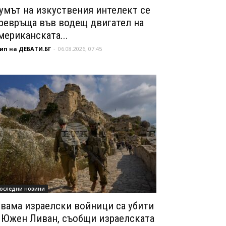
умът на изкуствения интелект се
ревръща във водещ двигател на
мериканската...
ип на ДЕБАТИ.БГ
-
06.08.2026, 07:45
оследни новини
вама израелски войници са убити
 Южен Ливан, съобщи израелската