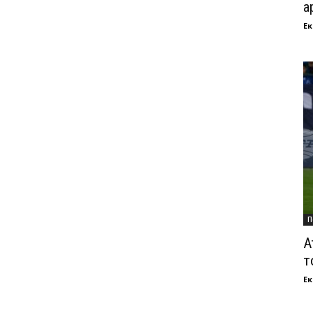
а
Ек
П
А
т
Ек