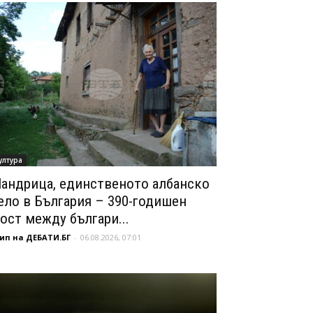
ултура
андрица, единственото албанско
ело в България – 390-годишен
ост между българи...
ип на ДЕБАТИ.БГ
-
06.08.2026, 07:01