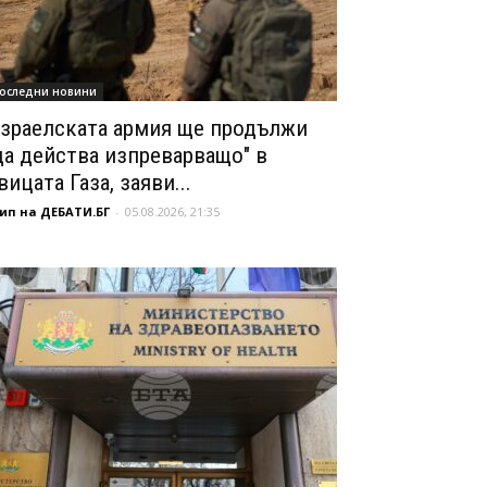
оследни новини
зраелската армия ще продължи
да действа изпреварващо" в
вицата Газа, заяви...
ип на ДЕБАТИ.БГ
-
05.08.2026, 21:35