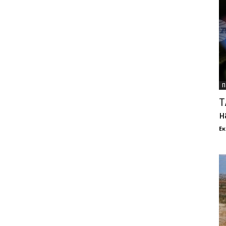
П
Т
н
Ек