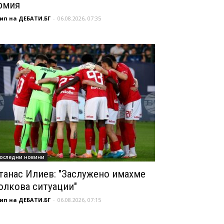
рмия
ип на ДЕБАТИ.БГ
-
06.08.2026, 07:35
оследни новини
танас Илиев: "Заслужено имахме
олкова ситуации"
ип на ДЕБАТИ.БГ
-
06.08.2026, 07:15