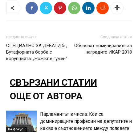
предишна статия
Следваща статия
СПЕЦИАЛНО ЗА ДЕБАТИ.бг,
Обявяват номинираните за
Бутафорната борба с
наградите ИКАР 2018
корупцията: „Ножът е гумен“
СВЪРЗАНИ СТАТИИ
ОЩЕ ОТ АВТОРА
Парламентът в числа: Кои са
доминиращите професии на депутатите и
какво е съотношението между половете
На фокус