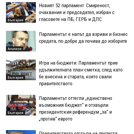
Новият 52 парламент: Смиреност,
очаквания и председател, избран с
гласовете на ПБ, ГЕРБ и ДПС
България
Парламентът е напът да взриви и бизнес
средата, по-добре да почива до изборите
Анализи
Игра на бюджети: Парламентът прие
удължителната план-сметка, след като
бе внесена и старата, която свали
България
правителството
Парламентът оттегли „единствено
възможния бюджет“ и отхвърли
президентския референдум „за“ и
България
„против“ еврото
Правителството отстъпи на протеста: