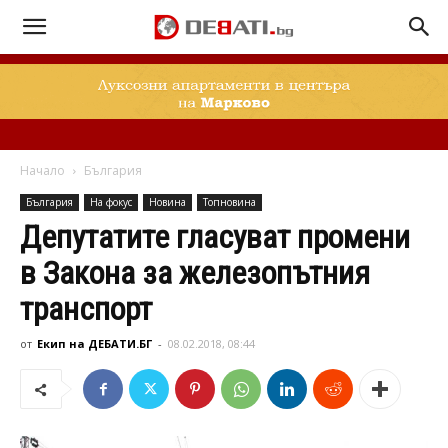
Начало
България
България
На фокус
Новина
Топновина
Депутатите гласуват промени
в Закона за железопътния
транспорт
от
Екип на ДЕБАТИ.БГ
-
08.02.2018, 08:44