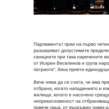
Парламентът прие на първо четен
разширяват допустимите предели
санкциите при така наречените м
от Искрен Веселинов и група нар
патриоти“, бяха приети единодушн
Вече няма да се счита, че има п
отбрана, когато нападението е и
жилище, когато е насочено срещу
неприкосновеност на отбраняващи
повече лица, от въоръжен човек 