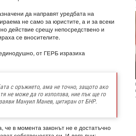
значени да направят уредбата на
раема не само за юристите, а и за всеки
тно действие срещу непосредствено и
раха се вносителите.
единодушно, от ГЕРБ изразиха
ата с оръжието, ама не точно, защото ако
тя не може да го използва, ние пък ще го
заяви Мануил Манев, цитиран от БНР.
, че в момента законът не е достатъчно
ават собствеността си. И допълни: