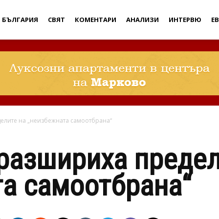
Дебати
БЪЛГАРИЯ
СВЯТ
КОМЕНТАРИ
АНАЛИЗИ
ИНТЕРВЮ
Е
елите на „неизбежната самоотбрана“
разшириха предел
а самоотбрана“