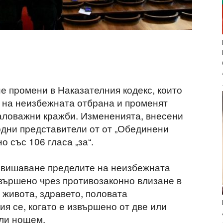
е промени в Наказателния кодекс, които
 на неизбежната отбрана и променят
аловажни кражби. Измененията, внесени
одни представители от от „Обединени
о със 106 гласа „за“.
ревишаване пределите на неизбежната
звършено чрез противозаконно влизане в
 живота, здравето, половата
я се, когато е извършено от две или
или нощем.