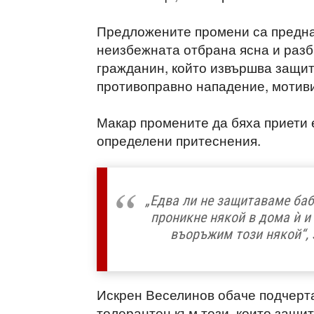
Предложените промени са предна
неизбежната отбрана ясна и разби
гражданин, който извършва защи
противоправно нападение, мотиви
Макар промените да бяха приети 
определени притеснения.
„Едва ли не защитаваме баб
проникне някой в дома ѝ и 
въоръжим този някой“, 
Искрен Веселинов обаче подчерта
толерантен към тези, които защит