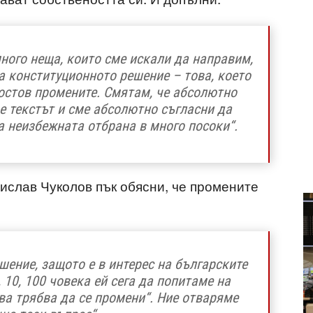
ного неща, които сме искали да направим,
а конституционното решение – това, което
остов промените. Смятам, че абсолютно
е текстът и сме абсолютно съгласни да
 неизбежната отбрана в много посоки“.
сислав Чуколов пък обясни, че промените
шение, защото е в интерес на българските
, 10, 100 човека ей сега да попитаме на
ова трябва да се промени“. Ние отваряме