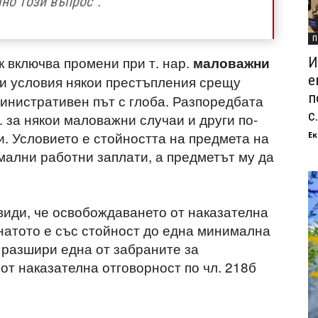
но този въпрос“.
П
к включва промени при т. нар.
маловажни
И
е
ви условия някои престъпления срещу
п
министративен път с глоба. Разпоредбата
с.
. за някои маловажни случаи и други по-
и. Условието е стойността на предмета на
Ек
мални работни заплати, а предметът му да
двиди, че освобождаването от наказателна
днатото е със стойност до една минимална
е разшири една от забраните за
от наказателна отговорност по чл. 218б