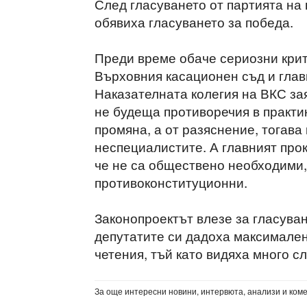
След гласуването от партията н
обявиха гласуването за победа.
Преди време обаче сериозни крит
Върховния касационен съд и глав
Наказателната колегия на ВКС зая
не будеща противоречия в практи
промяна, а от разяснение, тогава 
неспециалистите. А главният прок
че не са обществено необходими, 
противоконституционни.
Законопроектът влезе за гласуван
депутатите си дадоха максимален
четения, тъй като видяха много с
За още интересни новини, интервюта, анализи и ком