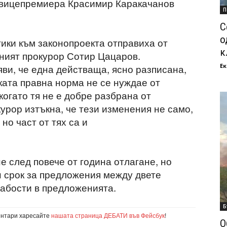
а вицепремиера Красимир Каракачанов
П
С
о
ики към законопроекта отправиха от
к
ният прокурор Сотир Цацаров.
Ек
ви, че една действаща, ясно разписана,
ката правна норма не се нуждае от
когато тя не е добре разбрана от
урор изтъкна, че тези изменения не само,
но част от тях са и
е след повече от година отлагане, но
 срок за предложения между двете
лабости в предложенията.
Б
ентари харесайте
нашата страница ДЕБАТИ във Фейсбук
!
О