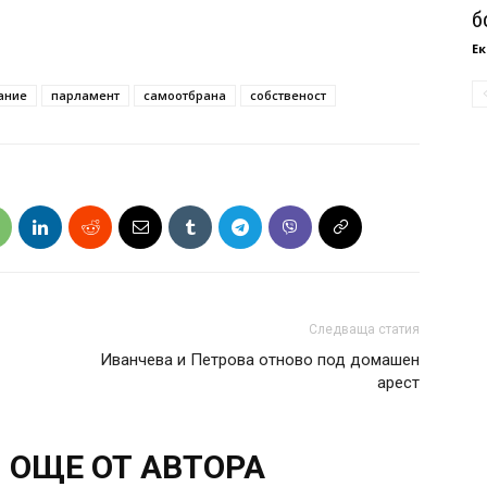
б
Ек
ание
парламент
самоотбрана
собственост
Следваща статия
Иванчева и Петрова отново под домашен
арест
ОЩЕ ОТ АВТОРА