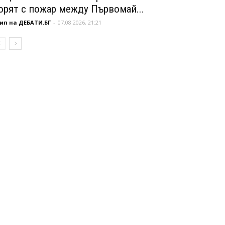
орят с пожар между Първомай...
ип на ДЕБАТИ.БГ
-
07.08.2026, 21:21