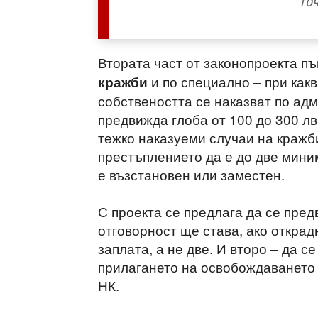
точ
Втората част от законопроекта пъ
и по специално
при как
кражби
–
собствеността се наказват по ад
предвижда глоба от 100 до 300 лв
тежко наказуеми случаи на кражб
престъплението да е до две мини
е възстановен или заместен.
С проекта се предлага да се пре
отговорност ще става, ако откра
заплата, а не две. И второ – да с
прилагането на освобождаването 
НК.