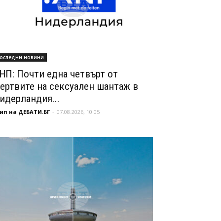
оследни новини
НП: Почти една четвърт от
ертвите на сексуален шантаж в
идерландия...
ип на ДЕБАТИ.БГ
-
07.08.2026, 10:05