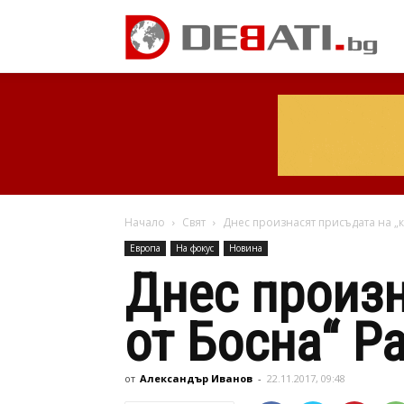
Начало
Свят
Днес произнасят присъдата на „
Европа
На фокус
Новина
Днес произн
от Босна“ Р
от
Александър Иванов
-
22.11.2017, 09:48