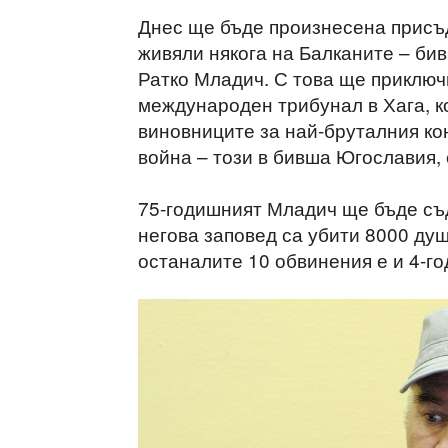
Днес ще бъде произнесена присъд
живяли някога на Балканите – би
Ратко Младич. С това ще приключ
международен трибунал в Хага, к
виновниците за най-бруталния ко
война – този в бивша Югославия,
75-годишният Младич ще бъде съд
негова заповед са убити 8000 ду
останалите 10 обвинения е и 4-г