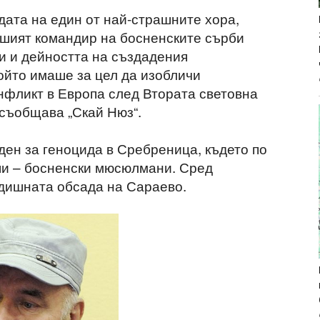
ата на един от най-страшните хора,
вшият командир на босненските сърби
и и дейността на създадения
ойто имаше за цел да изобличи
нфликт в Европа след Втората световна
 съобщава „Скай Нюз“.
ен за геноцида в Сребреница, където по
ши – босненски мюсюлмани. Сред
одишната обсада на Сараево.