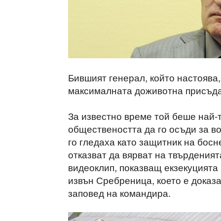
Бившият генерал, който настоява,
максималната доживотна присъда 
За известно време той беше най-т
обществеността да го осъди за в
го гледаха като защитник на босн
отказват да вярват на твърденията
видеоклип, показващ екзекуцият
извън Сребреница, което е доказа
заповед на командира.