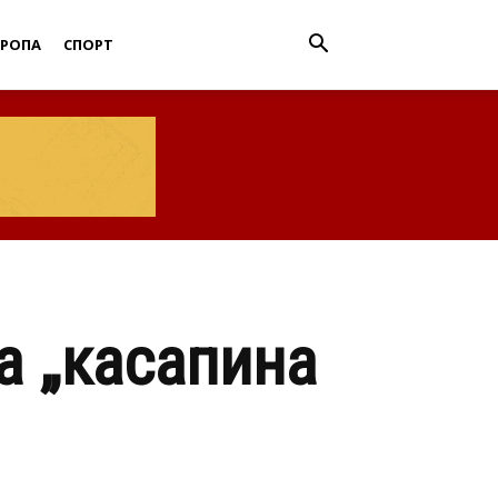
ВРОПА
СПОРТ
а „касапина