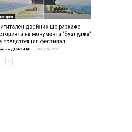
ългария
игитален двойник ще разкаже
сторията на монумента "Бузлуджа"
а предстоящия фестивал...
ип на ДЕБАТИ.БГ
-
07.08.2026, 09:51