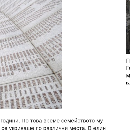
П
П
Г
м
Ек
 години. По това време семейството му
 се укриваше по различни места. В един