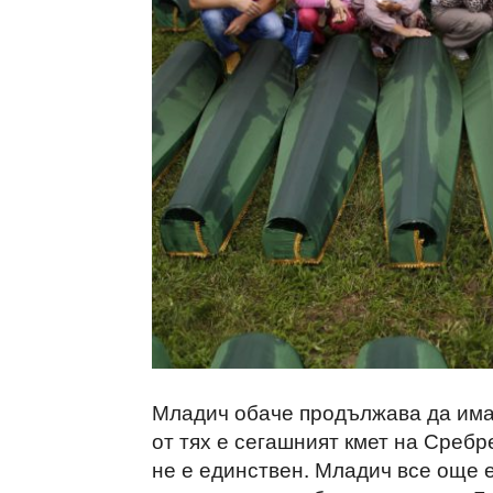
Младич обаче продължава да има
от тях е сегашният кмет на Сребр
не е единствен. Младич все още е