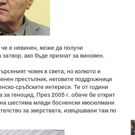
 че е невинен, може да получи
затвор, ако бъде признат за виновен.
ърсеният човек в света, но колкото и
оенен престъпник, неговите поддръжници
енско-сръбските интереси. Те от години
 за геноцид. През 2005 г. обаче бе открит
а на шестима млади босненски мюсюлмани
телство за зверствата, извършвани там по