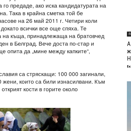
 го предаде, ако иска кандидатурата на
а. Така в крайна сметка той бе
часове на 26 май 2011 г. Четири коли
 докато всички все още спяха. Те
а на къща, принадлежаща на братовчед
П
ден в Белград. Вече доста по-стар и
А
 опита да „мине между капките“,
ж
Н
Ек
лавия са стряскащи: 100 000 загинали,
0 жени, които са били изнасилвани. Към
открият кости в горите около