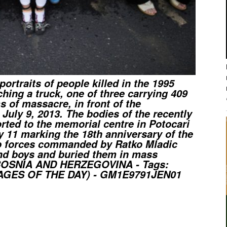
portraits of people killed in the 1995
hing a truck, one of three carrying 409
ms of massacre, in front of the
 July 9, 2013. The bodies of the recently
orted to the memorial centre in Potocari
y 11 marking the 18th anniversary of the
b forces commanded by Ratko Mladic
and boys and buried them in mass
(BOSNIA AND HERZEGOVINA - Tags:
AGES OF THE DAY) - GM1E9791JEN01