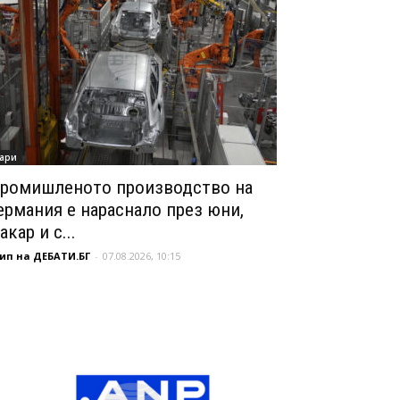
ари
ромишленото производство на
ермания е нараснало през юни,
акар и с...
ип на ДЕБАТИ.БГ
-
07.08.2026, 10:15