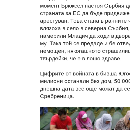
момент Брюксел настоя Сърбия да
страната за ЕС да бъде придвижен
арестуван. Това стана в ранните 
влязоха в село в северна Сърбия,
намерили Младич да ходи в двор
му. Така той се предаде и бе отве
немощен, някогашното страшилище
твърдейки, че е в лошо здраве.
Цифрите от войната в бивша Югос
милиони останали без дом, 50 00
днешна дата все още можат да се 
Сребреница.