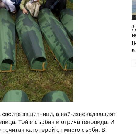
Б
Д
и
н
Ек
 своите защитници, а най-изненадващият
еница. Той е сърбин и отрича геноцида. И
 почитан като герой от много сърби. В