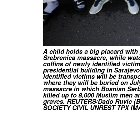
A child holds a big placard with 
Srebrenica massacre, while watc
coffins of newly identified victi
presidential building in Sarajevo
identified victims will be transp
where they will be buried on Jul
massacre in which Bosnian Ser
killed up to 8,000 Muslim men 
graves. REUTERS/Dado Ruvic 
SOCIETY CIVIL UNREST TPX IM