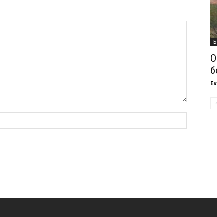
Б
О
б
Ек