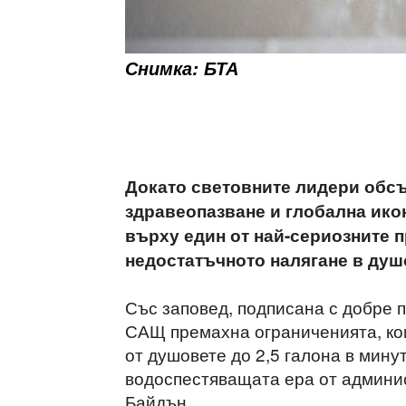
Снимка: БТА
Докато световните лидери обс
здравеопазване и глобална ико
върху един от най-сериозните 
недостатъчното налягане в душ
Със заповед, подписана с добре 
САЩ премахна ограниченията, кои
от душовете до 2,5 галона в мину
водоспестяващата ера от админи
Байдън.