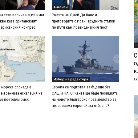
Анализи
на тази велика нация имат
Ролята на Джей Ди Ванс и
акво каза британският
преговорите с Иран: Трудните стъпки
мериканския конгрес
по пътя към президентския пост
П
С
о
к
Ек
Избор на редактора
 морска блокада е
Европа се подготвя за бъдеще без
че военната ескалация на
САЩ и НАТО: Каква ще бъде позицията
е по-голям риск
на новото българско правителство за
независима европейска отбрана?