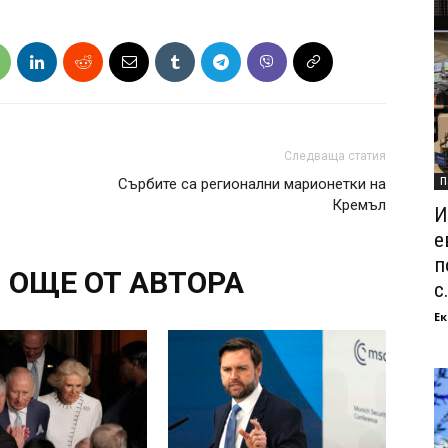
Следваща статия
П
Сърбите са регионални марионетки на
Кремъл
И
е
п
ОЩЕ ОТ АВТОРА
с.
Ек