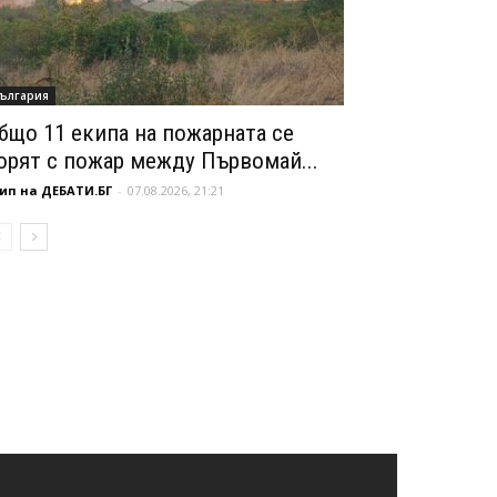
ългария
бщо 11 екипа на пожарната се
орят с пожар между Първомай...
ип на ДЕБАТИ.БГ
-
07.08.2026, 21:21