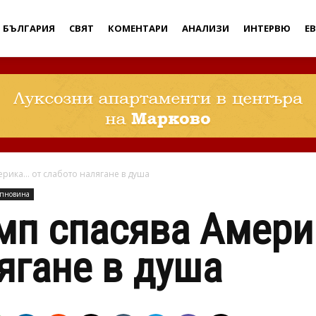
Дебати
БЪЛГАРИЯ
СВЯТ
КОМЕНТАРИ
АНАЛИЗИ
ИНТЕРВЮ
Е
рика… от слабото налягане в душа
опновина
мп спасява Амери
ягане в душа