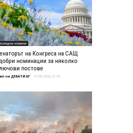
оследни новини
енаторът на Конгреса на САЩ
добри номинации за няколко
лючови постове
ип на ДЕБАТИ.БГ
-
07.08.2026, 21:35