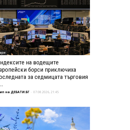
ари
ндексите на водещите
вропейски борси приключиха
оследната за седмицата търговия
..
ип на ДЕБАТИ.БГ
-
07.08.2026, 21:45