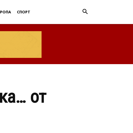
ВРОПА
СПОРТ
ка… от