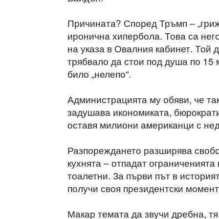
Причината? Според Тръмп – „грижа
иронична хипербола. Това са нег
на указа в Овалния кабинет. Той 
трябвало да стои под душа по 15 
било „нелепо“.
Администрацията му обяви, че та
задушава икономиката, бюрократи
оставя милиони американци с нед
Разпореждането разширява свобод
кухнята – отпадат ограниченията
тоалетни. За първи път в истори
получи своя президентски момент
Макар темата да звучи дребна, тя