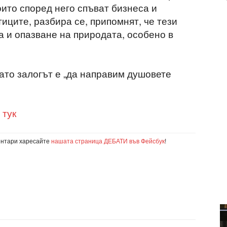
ито според него спъват бизнеса и
иците, разбира се, припомнят, че тези
а и опазване на природата, особено в
гато залогът е „да направим душовете
 тук
ентари харесайте
нашата страница ДЕБАТИ във Фейсбук
!