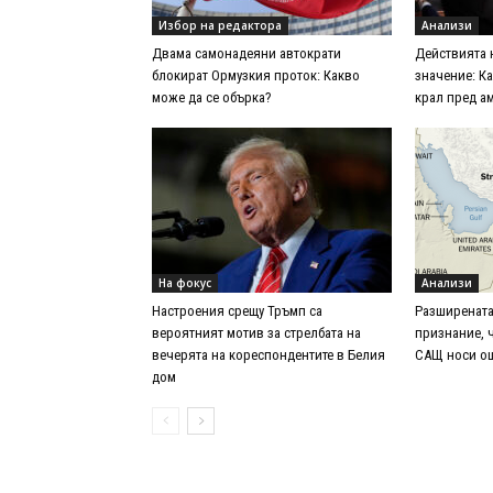
Избор на редактора
Анализи
Двама самонадеяни автократи
Действията 
блокират Ормузкия проток: Какво
значение: К
може да се обърка?
крал пред а
На фокус
Анализи
Настроения срещу Тръмп са
Разширената
вероятният мотив за стрелбата на
признание, 
вечерята на кореспондентите в Белия
САЩ носи ощ
дом