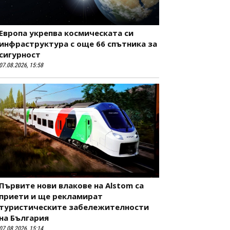
Европа укрепва космическата си
инфраструктура с още 66 спътника за
сигурност
07.08.2026, 15:58
Първите нови влакове на Alstom са
приети и ще рекламират
туристическите забележителности
на България
07.08.2026, 15:14