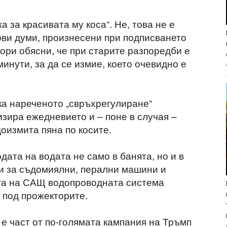
 за красивата му коса“. Не, това не е
ови думи, произнесени при подписването
дори обясни, че при старите разпоредби е
минути, за да се измие, което очевидно е
ка нареченото „свръхрегулиране“
зира ежедневието и – поне в случая –
оизмита пяна по косите.
ата на водата не само в банята, но и в
 и за съдомиялни, перални машини и
ята на САЩ водопроводната система
 под прожекторите.
 е част от по-голямата кампания на Тръмп