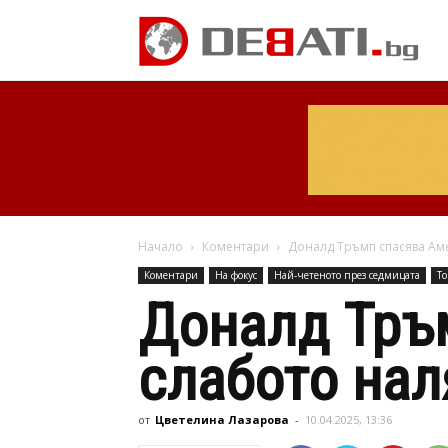
Начало
Коментари
Доналд Тръмп спасява Аме
Коментари
На фокус
Най-четеното през седмицата
Т
Доналд Тръ
слабото нал
от
Цветелина Лазарова
-
10.04.2025, 13:36