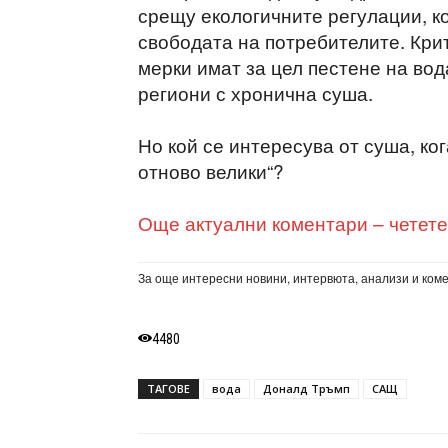
срещу екологичните регулации, ко
свободата на потребителите. Крит
мерки имат за цел пестене на вод
региони с хронична суша.
Но кой се интересува от суша, ко
отново велики“?
Още актуални коментари – четете
За още интересни новини, интервюта, анализи и ком
4480
ТАГОВЕ
вода
Доналд Тръмп
САЩ