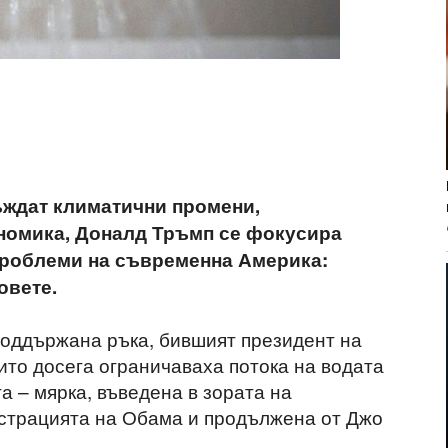
ъждат климатични промени,
номика, Доналд Тръмп се фокусира
проблеми на съвременна Америка:
овете.
поддържана ръка, бившият президент на
то досега ограничаваха потока на водата
та – мярка, въведена в зората на
страцията на Обама и продължена от Джо