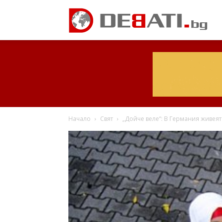
Начало
Свят
„Дойче веле“: В Германия живеят