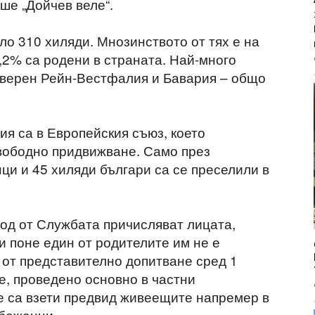
ше „Дойчев веле“.
ло 310 хиляди. Мнозинството от тях е на
5,2% са родени в страната. Най-много
еверен Рейн-Вестфалия и Бавария – общо
ия са в Европейския съюз, което
вободно придвижване. Само през
ци и 45 хиляди българи са се преселили в
од от Службата причисляват лицата,
и поне един от родителите им не е
 от представително допитване сред 1
е, проведено основно в частни
не са взети предвид живеещите напремер в
 бежанци.