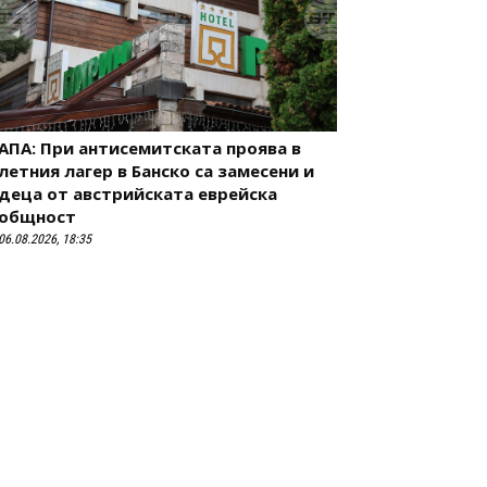
АПА: При антисемитската проява в
летния лагер в Банско са замесени и
деца от австрийската еврейска
общност
06.08.2026, 18:35