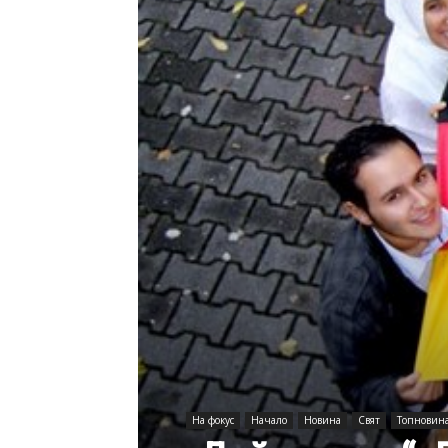
На фокус
Начало
Новина
Свят
Топновин