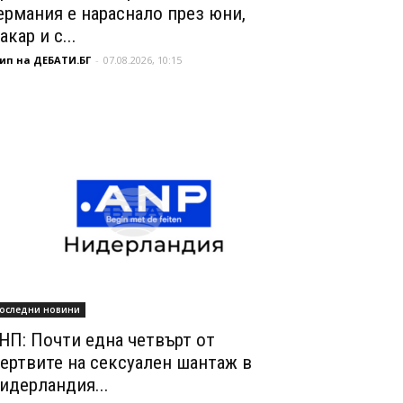
ермания е нараснало през юни,
акар и с...
ип на ДЕБАТИ.БГ
-
07.08.2026, 10:15
оследни новини
НП: Почти една четвърт от
ертвите на сексуален шантаж в
идерландия...