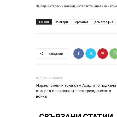
За още интересни новини, интервюта, анализи и ком
ТАГОВЕ
българи
Германия
демаграфия
Сподели
предишна статия
Израел смекчи тона към Асад и го подкани
към ред и законност след гражданската
война
СВЪРЗАНИ СТАТИИ