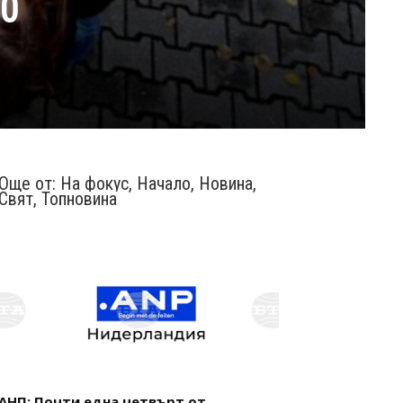
00
Още от:
На фокус
,
Начало
,
Новина
,
Свят
,
Топновина
АНП: Почти една четвърт от