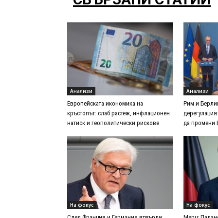
Анализи
Анализи
Европейската икономика на
Рим и Берли
кръстопът: слаб растеж, инфлационен
дерегулация
натиск и геополитически рискове
да промени Е
На фокус
На фокус
След Франция и Германия втвърди
Мерц: Падан