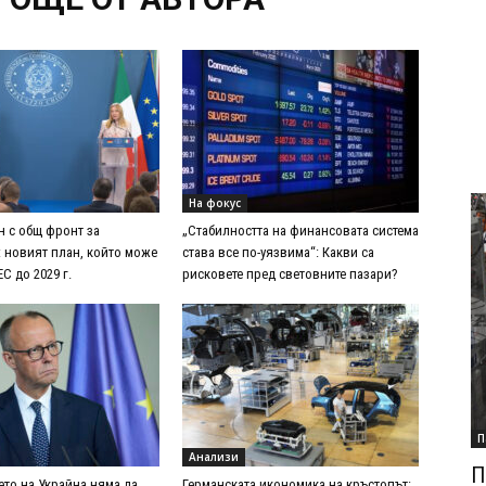
На фокус
н с общ фронт за
„Стабилността на финансовата система
: новият план, който може
става все по-уязвима“: Какви са
С до 2029 г.
рисковете пред световните пазари?
П
Анализи
П
ето на Украйна няма да
Германската икономика на кръстопът: