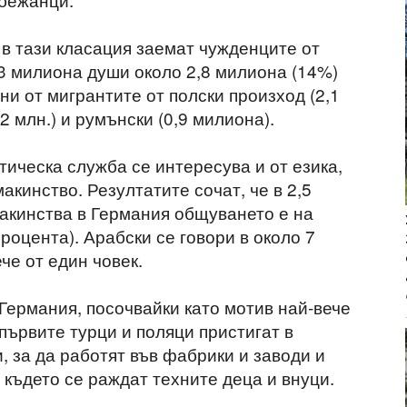
 в тази класация заемат чужденците от
,3 милиона души около 2,8 милиона (14%)
ни от мигрантите от полски произход (2,1
1,2 млн.) и румънски (0,9 милиона).
ическа служба се интересува и от езика,
акинство. Резултатите сочат, че в 2,5
акинства в Германия общуването е на
процента). Арабски се говори в около 7
че от един човек.
 Германия, посочвайки като мотив най-вече
първите турци и поляци пристигат в
 за да работят във фабрики и заводи и
 където се раждат техните деца и внуци.