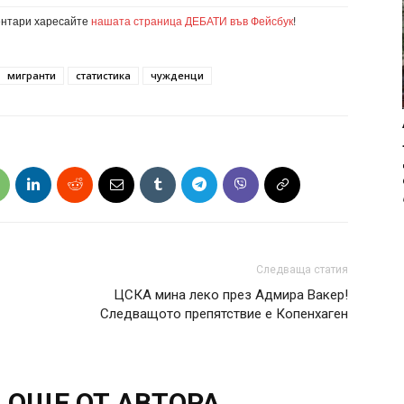
ентари харесайте
нашата страница ДЕБАТИ във Фейсбук
!
мигранти
статистика
чужденци
Следваща статия
ЦСКА мина леко през Адмира Вакер!
Следващото препятствие е Копенхаген
ОЩЕ ОТ АВТОРА