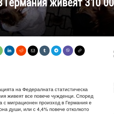
 В Германия живеят 310 0
ацията на Федералната статистическа
ния живеят все повече чужденци. Според
а с миграционен произход в Германия е
она души, или с 4,4% повече отколкото