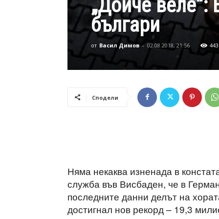
„Дойче веле“:
българи
от
Васил Димов
-
02.08.2018, 21:56
443
Сподели
Няма некаква изненада в констат
служба във Висбаден, че в Герма
последните данни делът на хорат
достигнал нов рекорд – 19,3 мили