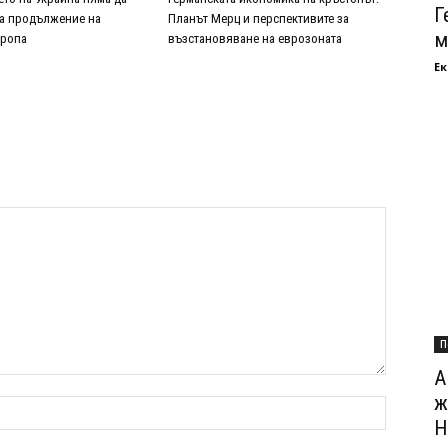
Г
 а продължение на
Планът Мерц и перспективите за
м
вропа
възстановяване на еврозоната
Ек
П
А
ж
Н