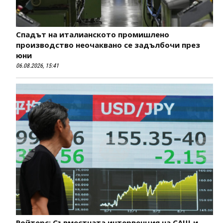
Спадът на италианското промишлено
производство неочаквано се задълбочи през
юни
06.08.2026, 15:41
Ройтерс: Съвместната интервенция на САЩ и