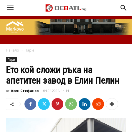
Начало
Пари
Пари
Ето кой сложи ръка на
апетитен завод в Елин Пелин
от
Асен Стефанов
-
04.04.2024, 14:14