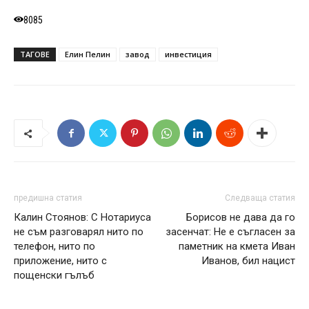
8085
ТАГОВЕ
Елин Пелин
завод
инвестиция
предишна статия
Следваща статия
Калин Стоянов: С Нотариуса
Борисов не дава да го
не съм разговарял нито по
засенчат: Не е съгласен за
телефон, нито по
паметник на кмета Иван
приложение, нито с
Иванов, бил нацист
пощенски гълъб