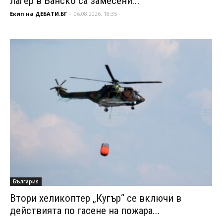
лагер в Банско са замесени...
Екип на ДЕБАТИ.БГ
-
06.08.2026, 18:35
България
Втори хеликоптер „Кугър“ се включи в
действията по гасене на пожара...