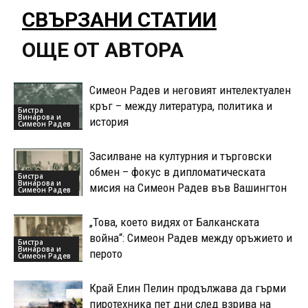
СВЪРЗАНИ СТАТИИ
ОЩЕ ОТ АВТОРА
Симеон Радев и неговият интелектуален
кръг – между литература, политика и
Бистра
Винарова и
история
Симеон Радев
Засилване на културния и търговски
обмен – фокус в дипломатическата
Бистра
Винарова и
мисия на Симеон Радев във Вашингтон
Симеон Радев
„Това, което видях от Балканската
война“: Симеон Радев между оръжието и
Бистра
Винарова и
перото
Симеон Радев
Край Елин Пелин продължава да гърми
пиротехника пет дни след взрива на