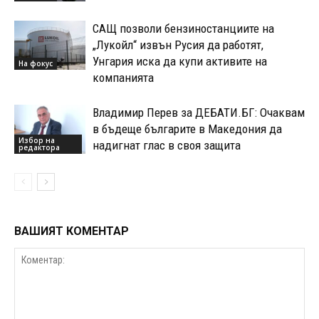
САЩ позволи бензиностанциите на
„Лукойл“ извън Русия да работят,
Унгария иска да купи активите на
На фокус
компанията
Владимир Перев за ДЕБАТИ.БГ: Очаквам
в бъдеще българите в Македония да
Избор на
надигнат глас в своя защита
редактора
ВАШИЯТ КОМЕНТАР