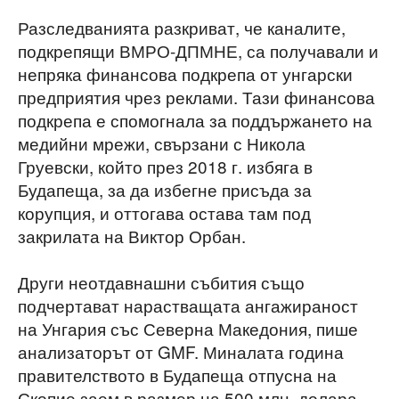
Разследванията разкриват, че каналите,
подкрепящи ВМРО-ДПМНЕ, са получавали и
непряка финансова подкрепа от унгарски
предприятия чрез реклами. Тази финансова
подкрепа е спомогнала за поддържането на
медийни мрежи, свързани с Никола
Груевски, който през 2018 г. избяга в
Будапеща, за да избегне присъда за
корупция, и оттогава остава там под
закрилата на Виктор Орбан.
Други неотдавнашни събития също
подчертават нарастващата ангажираност
на Унгария със Северна Македония, пише
анализаторът от GMF. Миналата година
правителството в Будапеща отпусна на
Скопие заем в размер на 500 млн. долара,