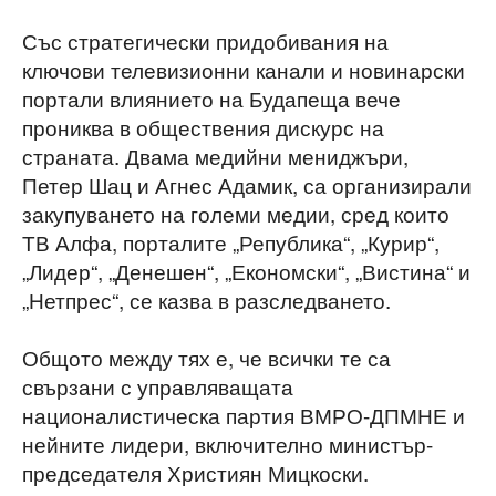
Със стратегически придобивания на
ключови телевизионни канали и новинарски
портали влиянието на Будапеща вече
прониква в обществения дискурс на
страната. Двама медийни мениджъри,
Петер Шац и Агнес Адамик, са организирали
закупуването на големи медии, сред които
ТВ Алфа, порталите „Република“, „Курир“,
„Лидер“, „Денешен“, „Економски“, „Вистина“ и
„Нетпрес“, се казва в разследването.
Общото между тях е, че всички те са
свързани с управляващата
националистическа партия ВМРО-ДПМНЕ и
нейните лидери, включително министър-
председателя Християн Мицкоски.