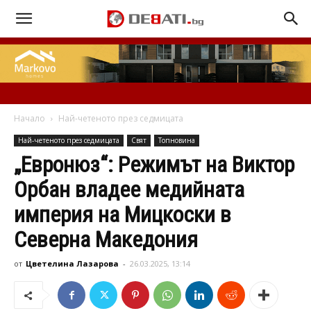
Начало
Най-четеното през седмицата
Най-четеното през седмицата
Свят
Топновина
„Евронюз“: Режимът на Виктор
Орбан владее медийната
империя на Мицкоски в
Северна Македония
от
Цветелина Лазарова
-
26.03.2025, 13:14