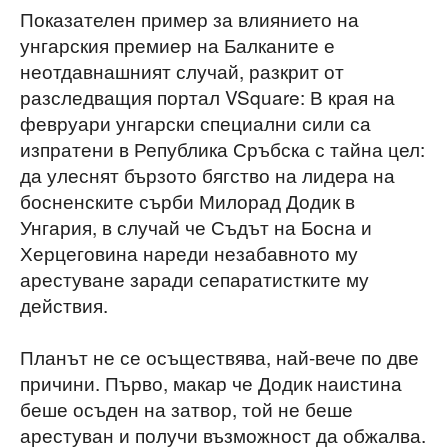
Показателен пример за влиянието на
унгарския премиер на Балканите е
неотдавнашният случай, разкрит от
разследващия портал VSquare: В края на
февруари унгарски специални сили са
изпратени в Република Сръбска с тайна цел:
да улеснят бързото бягство на лидера на
босненските сърби Милорад Додик в
Унгария, в случай че Съдът на Босна и
Херцеговина нареди незабавното му
арестуване заради сепаратистките му
действия.
Планът не се осъществява, най-вече по две
причини. Първо, макар че Додик наистина
беше осъден на затвор, той не беше
арестуван и получи възможност да обжалва.