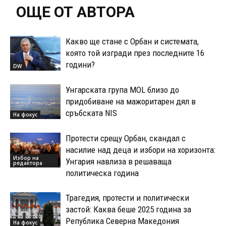
ОЩЕ ОТ АВТОРА
Какво ще стане с Орбан и системата,
която той изгради през последните 16
години?
DW
Унгарската група MOL близо до
придобиване на мажоритарен дял в
сръбската NIS
На фокус
Протести срещу Орбан, скандал с
насилие над деца и избори на хоризонта:
Избор на
Унгария навлиза в решаваща
редактора
политическа година
Трагедия, протести и политически
застой: Каква беше 2025 година за
Република Северна Македония
На фокус