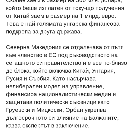
който беше изплатен от току-що получения
от Китай заем в размер на 1 млрд. евро.
Това е най-голямата унгарска финансова
подкрепа за друга държава.
Северна Македония се отдалечава от пътя
към членство в ЕС под ръководството на
сегашното си правителство и е все по-близо
до блока, който включва Китай, Унгария,
Русия и Сърбия. Като насърчава
нелиберален модел на управление,
финансира националистически медии и
защитава политически съюзници като
Груевски и Мицкоски, Орбан укрепва
дългосрочното си влияние на Балканите,
казва експертът в заключение.