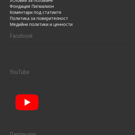
Условия за ползване
Фондация Пигмалион
Kоментaри под статиите
Политика за поверителност
Медийни политики и ценности
Facebook
YouTube
Партньори